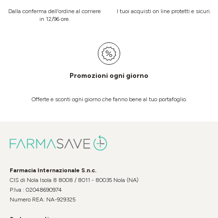
Dalla conferma dell’ordine al corriere
I tuoi acquisti on line protetti e sicuri.
in 12/96 ore.
Promozioni ogni giorno
Offerte e sconti ogni giorno che fanno bene al tuo portafoglio.
Farmacia Internazionale S.n.c.
CIS di Nola Isola 8 8008 / 8011 - 80035 Nola (NA)
P.Iva : 02048690974
Numero REA: NA-929325