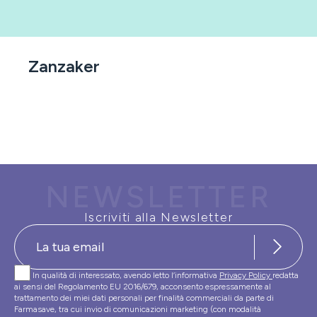
Zanzaker
NEWSLETTER
Iscriviti alla Newsletter
In qualità di interessato, avendo letto l’informativa
Privacy Policy
redatta
ai sensi del Regolamento EU 2016/679, acconsento espressamente al
trattamento dei miei dati personali per finalità commerciali da parte di
Farmasave, tra cui invio di comunicazioni marketing (con modalità