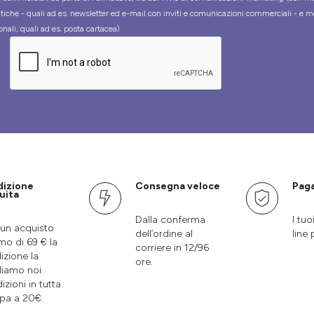
tiche - quali ad es. newsletter ed e-mail con inviti e comunicazioni commerciali - e m
onali, quali ad es. posta cartacea)
dizione
Consegna veloce
Paga
uita
Dalla conferma
I tuo
un acquisto
dell’ordine al
line 
mo di 69 € la
corriere in 12/96
izione la
ore.
liamo noi.
izioni in tutta
pa a 20€.