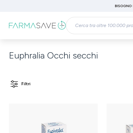
Passa al contenuto principale
BISOGNO 
Salta alla ricerca
Passa alla navigazione principale
Euphralia Occhi secchi
Filtri