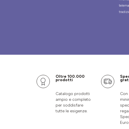
telema
tradizi
Oltre 100.000
Spe
prodotti
grat
Catalogo prodotti
Con 
ampio e completo
mini
per soddisfare
sped
tutte le esigenze.
rega
Sped
Euro