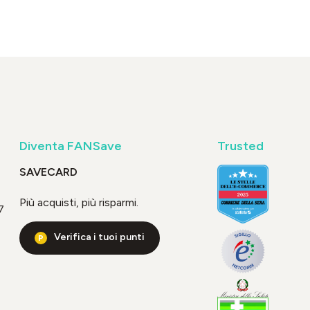
Diventa FANSave
Trusted
SAVECARD
Più acquisti, più risparmi.
7
Verifica i tuoi punti