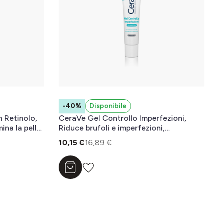
-40%
Disponibile
 Retinolo,
CeraVe Gel Controllo Imperfezioni,
ina la pelle,
Riduce brufoli e imperfezioni,
nzione
migliorando l’aspetto dei pori 40 ml
10,15 €
16,89 €
la pelle 30
Aggiungi al carrello