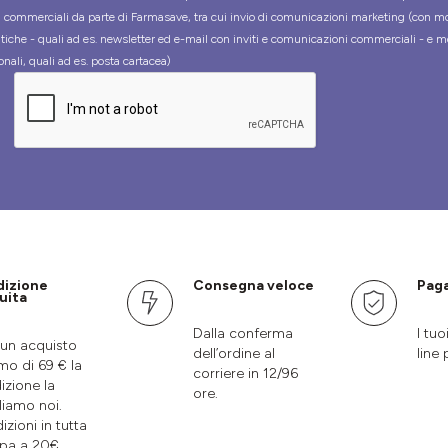
tà commerciali da parte di Farmasave, tra cui invio di comunicazioni marketing (con m
tiche - quali ad es. newsletter ed e-mail con inviti e comunicazioni commerciali - e m
onali, quali ad es. posta cartacea)
dizione
Consegna veloce
Paga
uita
Dalla conferma
I tuo
un acquisto
dell’ordine al
line 
mo di 69 € la
corriere in 12/96
izione la
ore.
liamo noi.
izioni in tutta
pa a 20€.