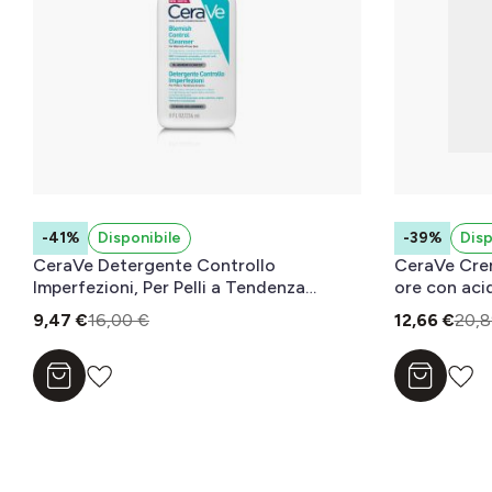
-41%
Disponibile
-39%
Disp
CeraVe Detergente Controllo
CeraVe Cre
Imperfezioni, Per Pelli a Tendenza
ore con aci
Acneica, Con Acido Salicilico e
9,47 €
16,00 €
12,66 €
20,8
Tecnologia Sebo-Assorbente, 236 ml
Aggiungi al carrello
Aggiungi a