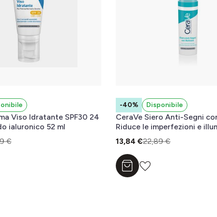
onibile
-40%
Disponibile
ma Viso Idratante SPF30 24
CeraVe Siero Anti-Segni con
do ialuronico 52 ml
Riduce le imperfezioni e illum
aiutando a ripristinare la fu
9 €
13,84 €
22,89 €
protettiva della barriera del
ml
l carrello
Aggiungi al carrello