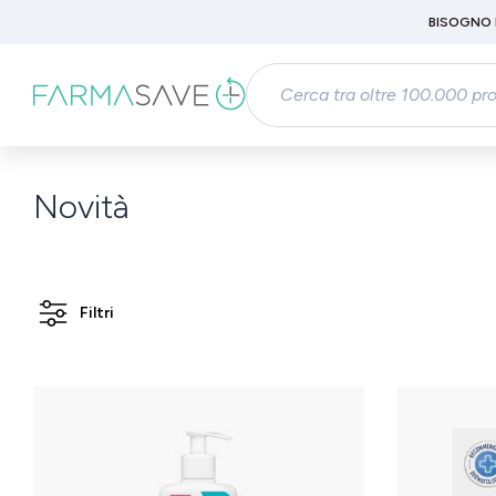
Passa al contenuto principale
BISOGNO 
Salta alla ricerca
Passa alla navigazione principale
Novità
Filtri