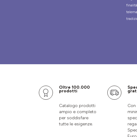
finali
telema
tradizi
Oltre 100.000
Spe
prodotti
grat
Catalogo prodotti
Con 
ampio e completo
mini
per soddisfare
sped
tutte le esigenze.
rega
Sped
Euro