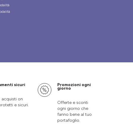
odalità
odalità
menti sicuri
Promozioni ogni
giorno
i acquisti on
Offerte e sconti
protetti e sicuri.
ogni giorno che
fanno bene al tuo
portafoglio.