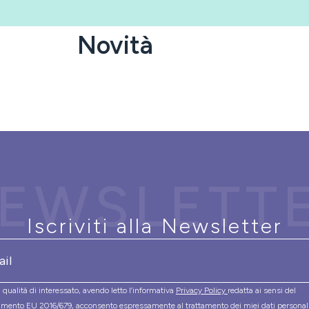
Novità
EWSLETT
Iscriviti alla Newsletter
 qualità di interessato, avendo letto l’informativa
Privacy Policy
redatta ai sensi del
mento EU 2016/679, acconsento espressamente al trattamento dei miei dati personal