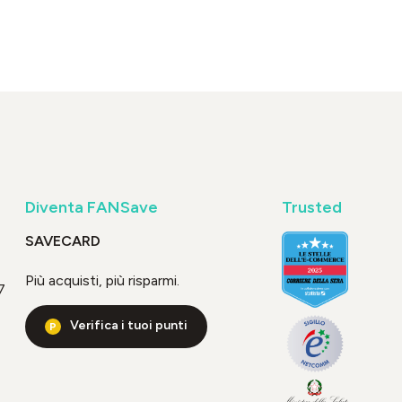
Diventa FANSave
Trusted
SAVECARD
Più acquisti, più risparmi.
7
Verifica i tuoi punti