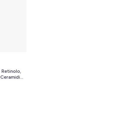
 Retinolo,
 Ceramidi
 Per i Primi