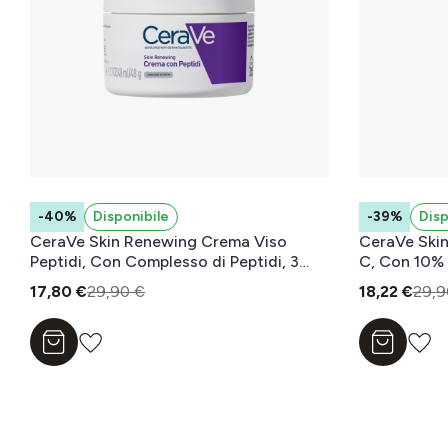
-40%
Disponibile
-39%
Disp
CeraVe Skin Renewing Crema Viso
CeraVe Skin
Peptidi, Con Complesso di Peptidi, 3
C, Con 10% 
Ceramidi Essenziali e Niacinamide, Per i
Essenziali, 
17,80 €
29,90 €
18,22 €
29,9
Primi Segni dell'Età, 48g
B5, Per i Pri
Aggiungi al carrello
Aggiungi a