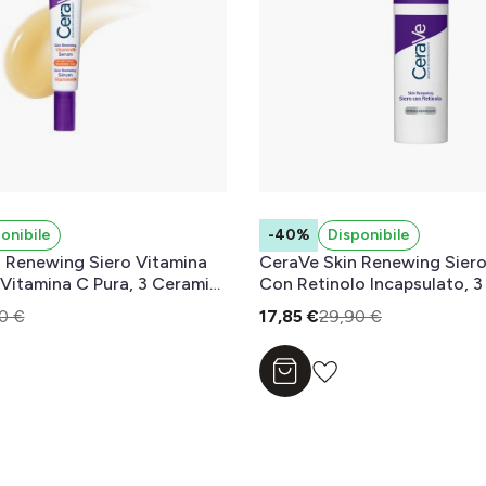
onibile
-40%
Disponibile
 Renewing Siero Vitamina
CeraVe Skin Renewing Siero
Vitamina C Pura, 3 Ceramidi
Con Retinolo Incapsulato, 3
Acido Ialuronico e Vitamina
Essenziali e Acido Ialuronico,
0 €
17,85 €
29,90 €
mi Segni dell'Età, 30 ml
Segni dell'Età, 30ml
l carrello
Aggiungi al carrello