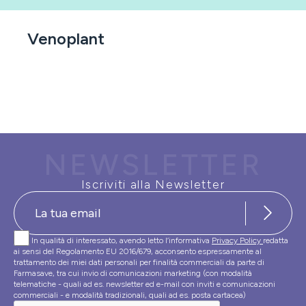
Venoplant
NEWSLETTER
Iscriviti alla Newsletter
In qualità di interessato, avendo letto l’informativa
Privacy Policy
redatta
ai sensi del Regolamento EU 2016/679, acconsento espressamente al
trattamento dei miei dati personali per finalità commerciali da parte di
Farmasave, tra cui invio di comunicazioni marketing (con modalità
telematiche - quali ad es. newsletter ed e-mail con inviti e comunicazioni
commerciali - e modalità tradizionali, quali ad es. posta cartacea)