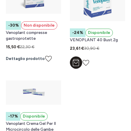
-30%
Non disponibile
Venoplant compresse
-24%
Disponibile
gastroprotette
VENOPLANT 40 Bust.2g
15,50 €
22,30 €
23,61 €
30,90 €
Dettaglio prodotto
Aggiungi al carrello
-17%
Disponibile
Venoplant Crema Gel Per Il
Microcircolo delle Gambe