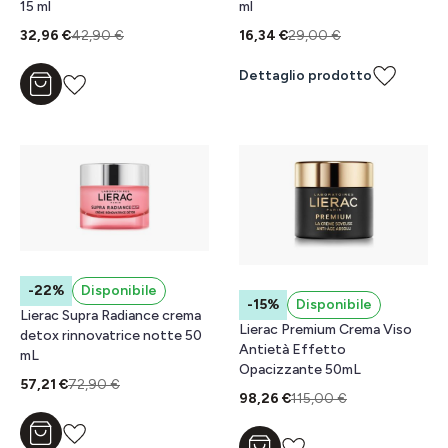
15 ml
ml
32,96 €
42,90 €
16,34 €
29,00 €
Dettaglio prodotto
Aggiungi al carrello
-22%
Disponibile
-15%
Disponibile
Lierac Supra Radiance crema
Lierac Premium Crema Viso
detox rinnovatrice notte 50
Antietà Effetto
mL
Opacizzante 50mL
57,21 €
72,90 €
98,26 €
115,00 €
Aggiungi al carrello