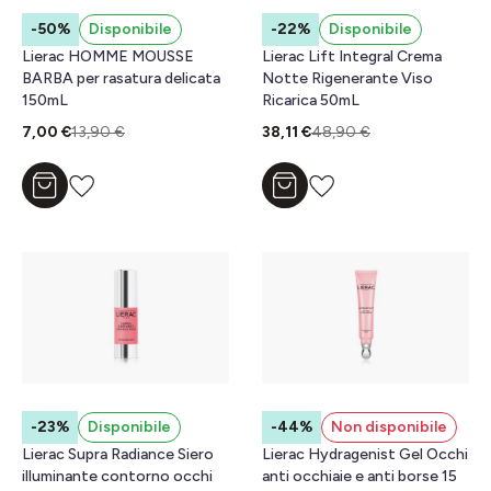
-50%
Disponibile
-22%
Disponibile
Lierac HOMME MOUSSE
Lierac Lift Integral Crema
BARBA per rasatura delicata
Notte Rigenerante Viso
150mL
Ricarica 50mL
7,00 €
13,90 €
38,11 €
48,90 €
Aggiungi al carrello
Aggiungi al carrello
-23%
Disponibile
-44%
Non disponibile
Lierac Supra Radiance Siero
Lierac Hydragenist Gel Occhi
illuminante contorno occhi
anti occhiaie e anti borse 15