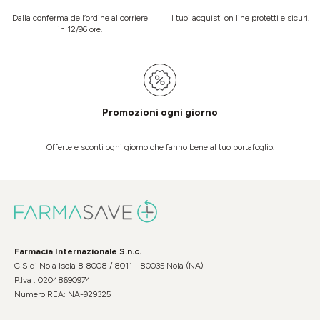
Dalla conferma dell’ordine al corriere
I tuoi acquisti on line protetti e sicuri.
in 12/96 ore.
Promozioni ogni giorno
Offerte e sconti ogni giorno che fanno bene al tuo portafoglio.
Farmacia Internazionale S.n.c.
CIS di Nola Isola 8 8008 / 8011 - 80035 Nola (NA)
P.Iva : 02048690974
Numero REA: NA-929325