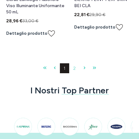
Viso Illuminante Uniformante
BEI CLA
50 mL
22,81 €
29,90 €
28,96 €
33,00 €
Dettaglio prodotto
Dettaglio prodotto
Pagina
Pagina
1
2
I Nostri
Top Partner