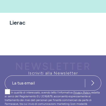
Lierac
NEWSLETTER
Iscriviti alla Newsletter
In qualità di interessato, avendo letto l’informativa
Privacy Policy
redatta
ai sensi del Regolamento EU 2016/679, acconsento espressamente al
trattamento dei miei dati personali per finalità commerciali da parte di
Farmasave, tra cui invio di comunicazioni marketing (con modalità