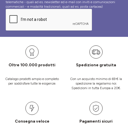
telematiche - quali ad es. newsletter ed e-mail con inviti e comunicazioni
commerciali - e modalità tradizionali, quali ad es. posta cartacea)
Oltre 100.000 prodotti
Spedizione gratuita
Catalogo prodotti ampio e completo
Con un acquisto minimo di 69 € la
per soddisfare tutte le esigenze.
spedizione la regaliamo noi.
Spedizioni in tutta Europa a 20€.
Consegna veloce
Pagamenti sicuri