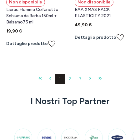
Non disponibile
Non disponibile
Lierac Homme Cofanetto
EAA XMAS PACK
Schiuma da Barba 150ml +
ELASTICITY 2021
Balsamo75 ml
49,90 €
19,90 €
Dettaglio prodotto
Dettaglio prodotto
Pagina
Pagina
Pagina
1
2
3
I Nostri
Top Partner