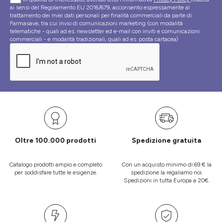
ai sensi del Regolamento EU 2016/679, acconsento espressamente al
trattamento dei miei dati personali per finalità commerciali da parte di
Farmasave, tra cui invio di comunicazioni marketing (con modalità
telematiche - quali ad es. newsletter ed e-mail con inviti e comunicazioni
commerciali - e modalità tradizionali, quali ad es. posta cartacea)
Oltre 100.000 prodotti
Spedizione gratuita
Catalogo prodotti ampio e completo
Con un acquisto minimo di 69 € la
per soddisfare tutte le esigenze.
spedizione la regaliamo noi.
Spedizioni in tutta Europa a 20€.