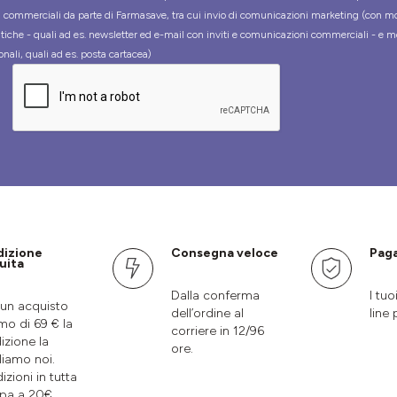
tà commerciali da parte di Farmasave, tra cui invio di comunicazioni marketing (con m
tiche - quali ad es. newsletter ed e-mail con inviti e comunicazioni commerciali - e m
onali, quali ad es. posta cartacea)
dizione
Consegna veloce
Paga
uita
Dalla conferma
I tuo
un acquisto
dell’ordine al
line 
mo di 69 € la
corriere in 12/96
izione la
ore.
liamo noi.
izioni in tutta
pa a 20€.