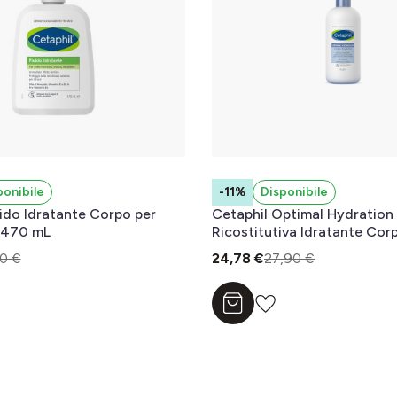
ponibile
-11%
Disponibile
uido Idratante Corpo per
Cetaphil Optimal Hydration
 470 mL
Ricostitutiva Idratante Corp
Secca e Sensibile, Idratazio
0 €
24,78 €
27,90 €
48 Ore, Formato 473 ml
l carrello
Aggiungi al carrello