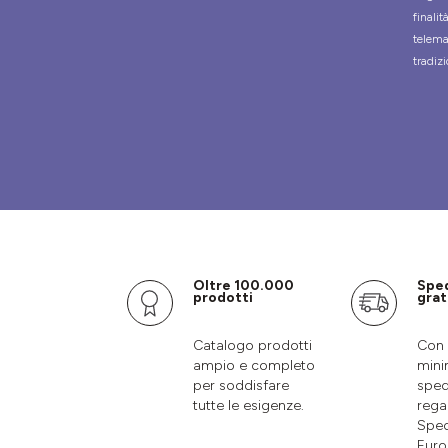
finali
telema
tradizi
Oltre 100.000
Spe
prodotti
grat
Catalogo prodotti
Con 
ampio e completo
mini
per soddisfare
sped
tutte le esigenze.
rega
Sped
Euro