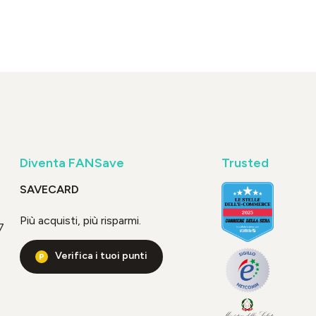
Diventa FANSave
Trusted
SAVECARD
Più acquisti, più risparmi.
7
Verifica i tuoi punti