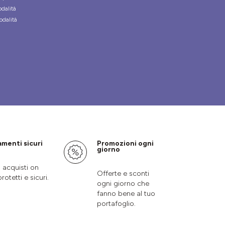
odalità
odalità
menti sicuri
Promozioni ogni
giorno
i acquisti on
Offerte e sconti
protetti e sicuri.
ogni giorno che
fanno bene al tuo
portafoglio.