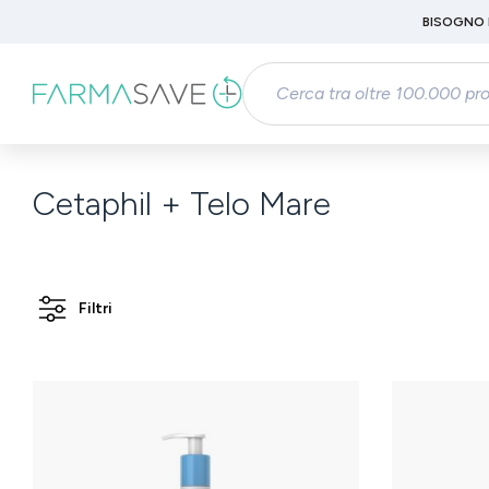
Passa al contenuto principale
BISOGNO 
Salta alla ricerca
Passa alla navigazione principale
Cetaphil + Telo Mare
Filtri