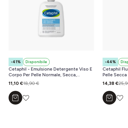
-41%
Disponibile
-44%
Dis
Cetaphil - Emulsione Detergente Viso E
Cetaphil Fl
Corpo Per Pelle Normale, Secca,
Pelle Secca
Sensibile E Intollerante Senza Profumo
11,10 €
18,90 €
14,38 €
25,9
470 ml
Aggiungi al carrello
Aggiungi a