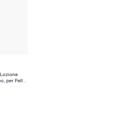
 Lozione
o, per Pelle
ne Intensa