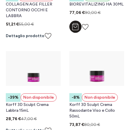
COLLAGEN AGE FILLER
BIOREVITALIZING HA 30ML
CONTORNO OCCHI E
77,06 €
90,00 €
LABBRA
51,21 €
55,00 €
Aggiungi al carrello
Dettaglio prodotto
-39%
Non disponibile
-8%
Non disponibile
Korff 3D Sculpt Crema
Korff 3D Sculpt Crema
Labbra 15mL
Rassodante Viso e Collo
50mL
28,76 €
47,00 €
73,87 €
80,00 €