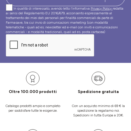
In qualità di interessato, avendo letto l’informativa
Privacy Policy
redatta
ai sensi del Regolamento EU 2016/679, acconsento espressamente al
trattamento dei miei dati personali per finalità commerciali da parte di
Farmasave, tra cui invio di comunicazioni marketing (con modalità
telematiche - quali ad es. newsletter ed e-mail con inviti e comunicazioni
commerciali - e modalità tradizionali, quali ad es. posta cartacea)
Oltre 100.000 prodotti
Spedizione gratuita
Catalogo prodotti ampio e completo
Con un acquisto minimo di 69 € la
per soddisfare tutte le esigenze.
spedizione la regaliamo noi.
Spedizioni in tutta Europa a 20€.