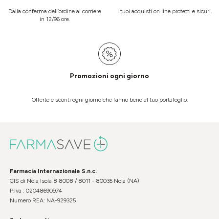
Dalla conferma dell’ordine al corriere
I tuoi acquisti on line protetti e sicuri.
in 12/96 ore.
Promozioni ogni giorno
Offerte e sconti ogni giorno che fanno bene al tuo portafoglio.
Farmacia Internazionale S.n.c.
CIS di Nola Isola 8 8008 / 8011 - 80035 Nola (NA)
P.Iva : 02048690974
Numero REA: NA-929325