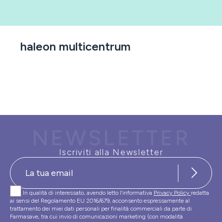
haleon multicentrum
NEWSLETTER
Iscriviti alla Newsletter
In qualità di interessato, avendo letto l’informativa
Privacy Policy
redatta
ai sensi del Regolamento EU 2016/679, acconsento espressamente al
trattamento dei miei dati personali per finalità commerciali da parte di
Farmasave, tra cui invio di comunicazioni marketing (con modalità