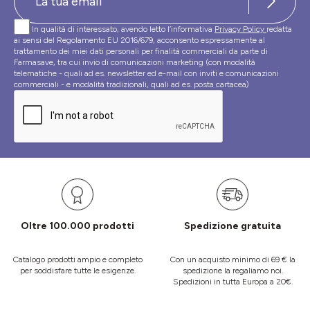
In qualità di interessato, avendo letto l’informativa
Privacy Policy
redatta
ai sensi del Regolamento EU 2016/679, acconsento espressamente al
trattamento dei miei dati personali per finalità commerciali da parte di
Farmasave, tra cui invio di comunicazioni marketing (con modalità
telematiche - quali ad es. newsletter ed e-mail con inviti e comunicazioni
commerciali - e modalità tradizionali, quali ad es. posta cartacea)
Oltre 100.000 prodotti
Spedizione gratuita
Catalogo prodotti ampio e completo
Con un acquisto minimo di 69 € la
per soddisfare tutte le esigenze.
spedizione la regaliamo noi.
Spedizioni in tutta Europa a 20€.