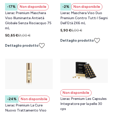
-17%
Non disponibile
-2%
Non disponibile
Lierac Premium Maschera
Lierac Maschera Viso Duo
Viso Illuminante Antietà
Premium Contro Tutti I Segni
Globale Senza Risciacquo 75
Dell'Età 2X6 mL
mL
5,90 €
6,00 €
50,65 €
61,00 €
Dettaglio prodotto
Dettaglio prodotto
Non disponibile
Lierac Premium Les Capsules
-24%
Non disponibile
Integratore per la pelle 30
Lierac Premium La Cure
cps
Nuovo Trattamento Viso