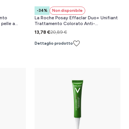
-34%
Non disponibile
nto
La Roche Posay Effaclar Duo+ Unifiant
pelle a
Trattamento Colorato Anti-
imperfezioni Light 40 mL
13,78 €
20,89 €
Dettaglio prodotto