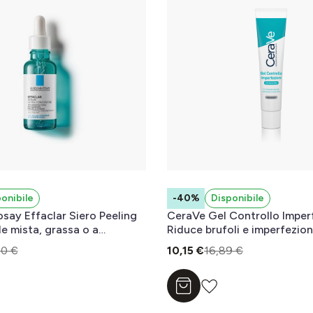
onibile
-40%
Disponibile
say Effaclar Siero Peeling
CeraVe Gel Controllo Imperf
le mista, grassa o a
Riduce brufoli e imperfezion
neica, in età adulta 30 ml
migliorando l’aspetto dei po
0 €
10,15 €
16,89 €
l carrello
Aggiungi al carrello