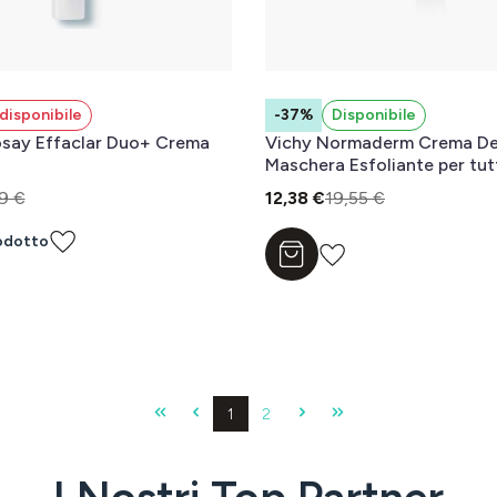
disponibile
-37%
Disponibile
osay Effaclar Duo+ Crema
Vichy Normaderm Crema De
Maschera Esfoliante per tutti
pelle 125 ml
9 €
12,38 €
19,55 €
odotto
Aggiungi al carrello
Pagina
Pagina
1
2