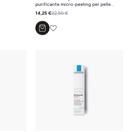
purificante micro-peeling per pelle
mista, grassa o a tendenza acneica 200
14,25 €
22,50 €
ml
Aggiungi al carrello