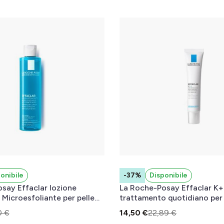
onibile
-37%
Disponibile
say Effaclar lozione
La Roche-Posay Effaclar K+
 Microesfoliante per pelle
trattamento quotidiano per 
sa o a tendenza acneica 200
grassa o a tendenza acneic
0 €
14,50 €
22,89 €