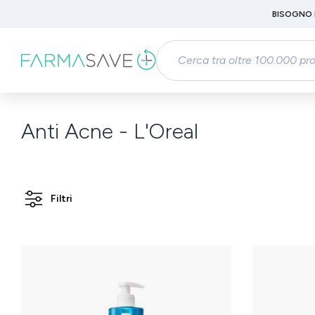
Passa al contenuto principale
BISOGNO 
Salta alla ricerca
Passa alla navigazione principale
Anti Acne - L'Oreal
Filtri