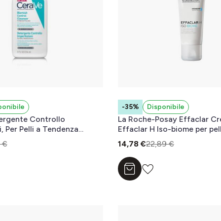
ponibile
-35%
Disponibile
ergente Controllo
La Roche-Posay Effaclar Cr
, Per Pelli a Tendenza
Effaclar H Iso-biome per pel
 Acido Salicilico e
grassa o a tendenza acneic
 €
14,78 €
22,89 €
Sebo-Assorbente, 236 ml
l carrello
Aggiungi al carrello