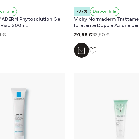
onibile
-37%
Disponibile
ADERM Phytosolution Gel
Vichy Normaderm Trattame
 Viso 200mL
Idratante Doppia Azione per 
tendenza acneica 50 ml
9 €
20,56 €
32,50 €
l carrello
Aggiungi al carrello