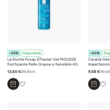
-49%
Disponibile
-40%
Dis
La Roche Posay Effaclar Gel MOUSSE
CeraVe Det
Purificante Pelle Grassa e Sensibile 400
Imperfezioni
ml
Acneica, Con
13,60 €
26,50 €
9,58 €
16,00
Tecnologia 
Aggiungi al carrello
Aggiungi a