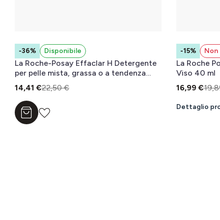
-36%
Disponibile
-15%
Non 
La Roche-Posay Effaclar H Detergente
La Roche P
per pelle mista, grassa o a tendenza
Viso 40 ml
acneica 200 ml
14,41 €
22,50 €
16,99 €
19,8
Dettaglio pr
Aggiungi al carrello