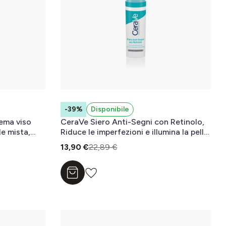
-39%
Disponibile
ema viso
CeraVe Siero Anti-Segni con Retinolo,
le mista,
Riduce le imperfezioni e illumina la pelle,
a 40 ml
aiutando a ripristinare la funzione
13,90 €
22,89 €
protettiva della barriera della pelle 30
ml
Aggiungi al carrello