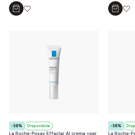
Aggiungi al carrello
Aggiungi a
-38%
Disponibile
-38%
Disp
La Roche-Posay Effaclar AI crema +per
La Roche-Po