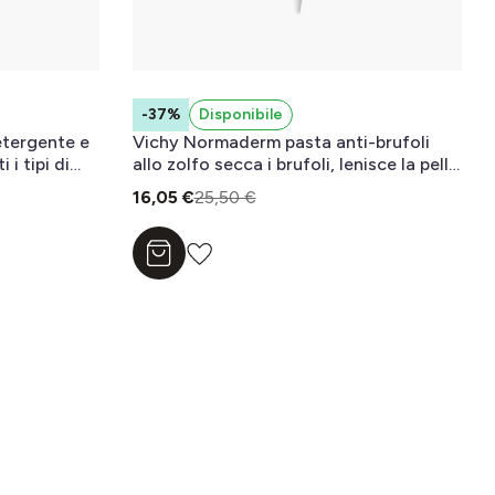
-37%
Disponibile
tergente e
Vichy Normaderm pasta anti-brufoli
 i tipi di
allo zolfo secca i brufoli, lenisce la pelle
e corregge le imperfezioni 20 ml
16,05 €
25,50 €
Aggiungi al carrello