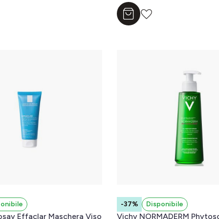
l carrello
Aggiungi al carrello
onibile
-37%
Disponibile
say Effaclar Maschera Viso
Vichy NORMADERM Phytosol