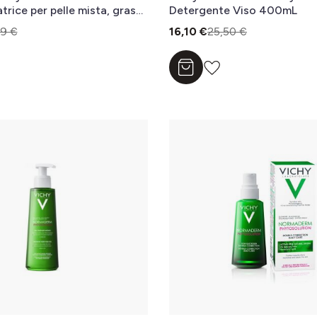
rice per pelle mista, grassa
Detergente Viso 400mL
a acneica 100 ml
89 €
16,10 €
25,50 €
l carrello
Aggiungi al carrello