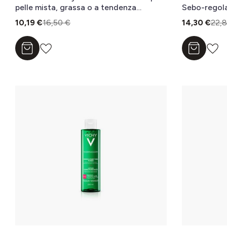
pelle mista, grassa o a tendenza
Sebo-regolat
acneica 15 ml
o a tendenz
10,19 €
16,50 €
14,30 €
22,
Aggiungi al carrello
Aggiungi a