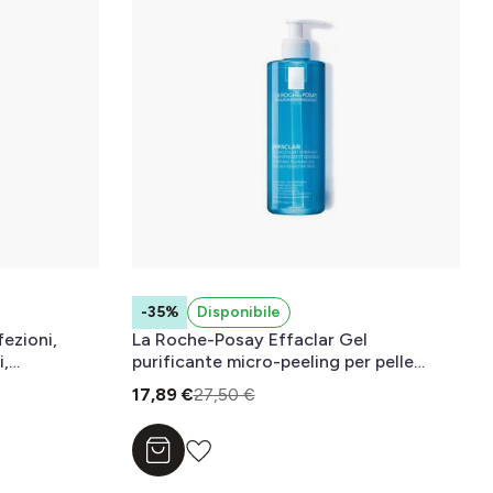
-35%
Disponibile
ezioni,
La Roche-Posay Effaclar Gel
i,
purificante micro-peeling per pelle
ri 40 ml
mista, grassa o a tendenza acneica
17,89 €
27,50 €
400 ml
Aggiungi al carrello