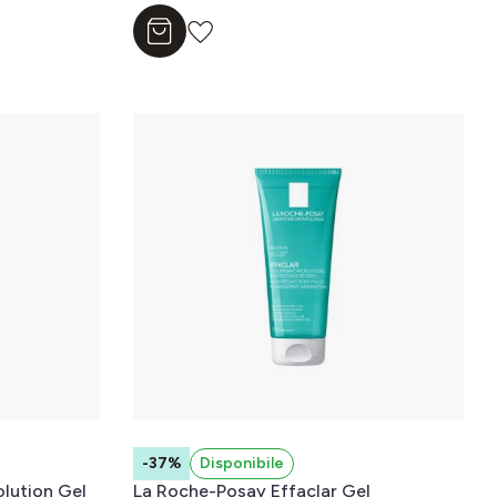
Aggiungi al carrello
-37%
Disponibile
ution Gel
La Roche-Posay Effaclar Gel