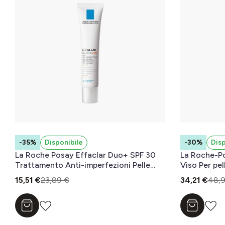
-35%
Disponibile
-30%
Disp
La Roche Posay Effaclar Duo+ SPF 30
La Roche-Po
Trattamento Anti-imperfezioni Pelle
Viso Per pel
Grassa 40 mL
tendenza ac
15,51 €
23,89 €
34,21 €
48,9
Aggiungi al carrello
Aggiungi a