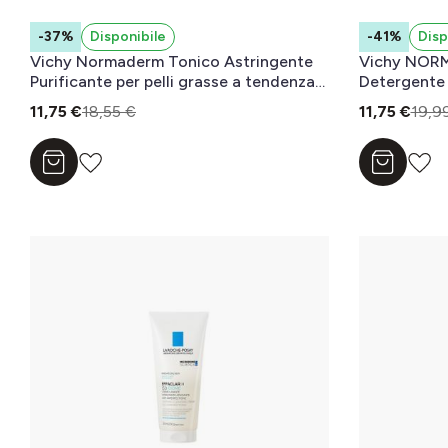
-37%
Disponibile
-41%
Disp
Vichy Normaderm Tonico Astringente
Vichy NORM
Purificante per pelli grasse a tendenza
Detergente
acneica 200 ml
11,75 €
18,55 €
11,75 €
19,9
Aggiungi al carrello
Aggiungi a