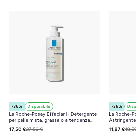
-36%
Disponibile
-36%
Disp
La Roche-Posay Effaclar H Detergente
La Roche-Po
per pelle mista, grassa o a tendenza
Astringente
acneica 400 ml
mista, gras
17,50 €
27,50 €
11,87 €
18,5
ml