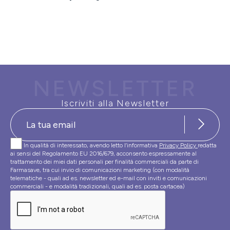
NEWSLETTER
Iscriviti alla Newsletter
In qualità di interessato, avendo letto l’informativa
Privacy Policy
redatta
ai sensi del Regolamento EU 2016/679, acconsento espressamente al
trattamento dei miei dati personali per finalità commerciali da parte di
Farmasave, tra cui invio di comunicazioni marketing (con modalità
telematiche - quali ad es. newsletter ed e-mail con inviti e comunicazioni
commerciali - e modalità tradizionali, quali ad es. posta cartacea)