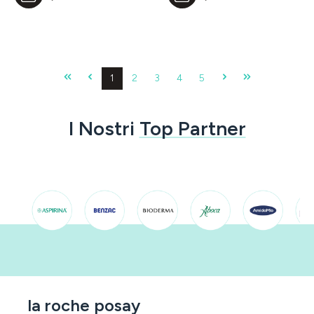
Pagina
Pagina
Pagina
Pagina
Pagina
1
2
3
4
5
I Nostri
Top Partner
la roche posay