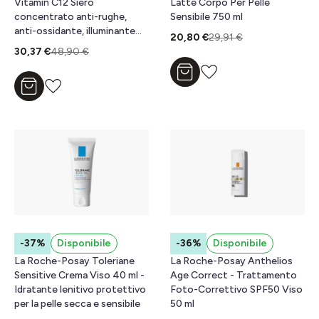
Vitamin C12 Siero
Latte Corpo Per Pelle
concentrato anti-rughe,
Sensibile 750 ml
anti-ossidante, illuminante
20,80 €
29,91 €
30 ml
30,37 €
48,90 €
Aggiungi al carrello
Aggiungi al carrello
-37%
Disponibile
-36%
Disponibile
La Roche-Posay Toleriane
La Roche-Posay Anthelios
Sensitive Crema Viso 40 ml -
Age Correct - Trattamento
Idratante lenitivo protettivo
Foto-Correttivo SPF50 Viso
per la pelle secca e sensibile
50 ml