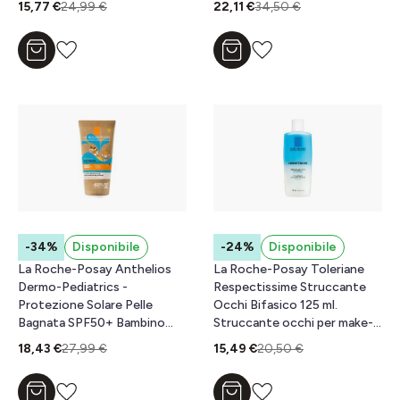
15,77 €
24,99 €
22,11 €
34,50 €
Aggiungi al carrello
Aggiungi al carrello
-34%
Disponibile
-24%
Disponibile
La Roche-Posay Anthelios
La Roche-Posay Toleriane
Dermo-Pediatrics -
Respectissime Struccante
Protezione Solare Pelle
Occhi Bifasico 125 ml.
Bagnata SPF50+ Bambino
Struccante occhi per make-
200 ml
up waterproof per occhi
18,43 €
27,99 €
15,49 €
20,50 €
sensibili.
Aggiungi al carrello
Aggiungi al carrello