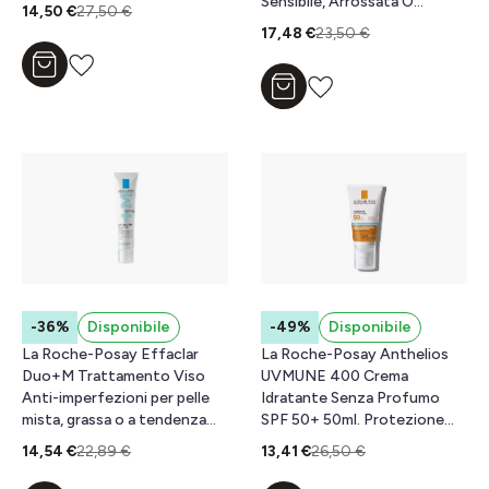
Sensibile, Arrossata O
14,50 €
27,50 €
Fragilizzata 100 ml
17,48 €
23,50 €
Aggiungi al carrello
Aggiungi al carrello
-36%
Disponibile
-49%
Disponibile
La Roche-Posay Effaclar
La Roche-Posay Anthelios
Duo+M Trattamento Viso
UVMUNE 400 Crema
Anti-imperfezioni per pelle
Idratante Senza Profumo
mista, grassa o a tendenza
SPF 50+ 50ml. Protezione
acneica 40 ml
solare idratante.
14,54 €
22,89 €
13,41 €
26,50 €