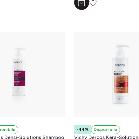
l carrello
Aggiungi al carrello
ponibile
-44%
Disponibile
os Densi-Solutions Shampoo
Vichy Dercos Kera-Solutio