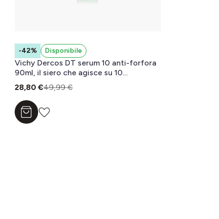
-42%
Disponibile
Vichy Dercos DT serum 10 anti-forfora
90ml, il siero che agisce su 10
problematiche del cuoio capelluto
28,80 €
49,99 €
legate alla forfora
Aggiungi al carrello