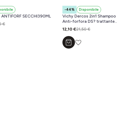
ponibile
-44%
Disponibile
 ANTIFORF SECCHI390ML
Vichy Dercos 2in1 Shampoo
Anti-forfora DS? trattante
0 €
dermatologico 200ml
12,10 €
21,50 €
l carrello
Aggiungi al carrello