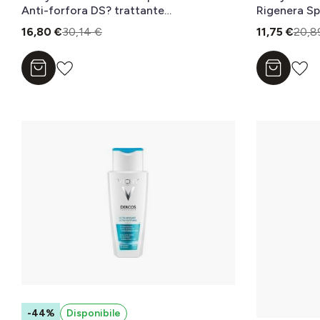
Anti-forfora DS? trattante
Rigenera Sp
dermatologico 390ml
mL
16,80 €
30,14 €
11,75 €
20,8
Aggiungi al carrello
Aggiungi a
-44%
Disponibile