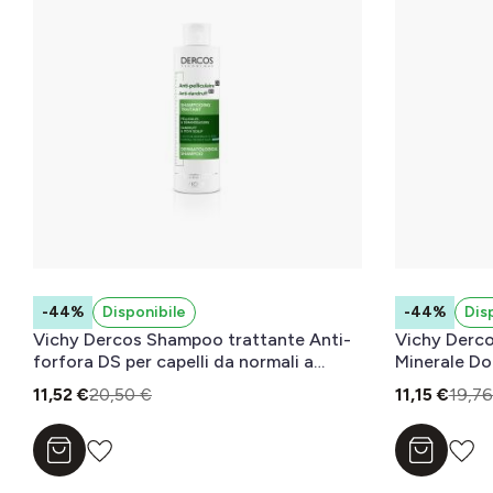
-44%
Disponibile
-44%
Dis
Vichy Dercos Shampoo trattante Anti-
Vichy Derc
forfora DS per capelli da normali a
Minerale Do
grassi 200 ml
quotidiano
11,52 €
20,50 €
11,15 €
19,76
Aggiungi al carrello
Aggiungi a