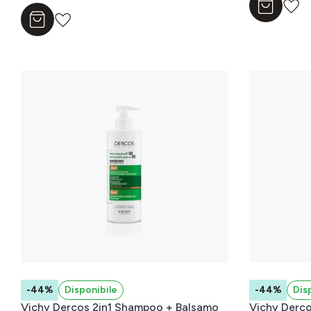
Aggiungi a
Aggiungi al carrello
-44%
Disponibile
-44%
Dis
Vichy Dercos 2in1 Shampoo + Balsamo
Vichy Derc