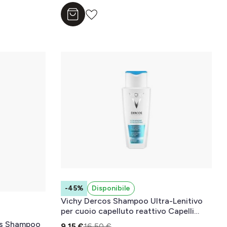
Aggiungi al carrello
-45%
Disponibile
Vichy Dercos Shampoo Ultra-Lenitivo
per cuoio capelluto reattivo Capelli
secchi 200ml
ns Shampoo
9,15 €
16,50 €