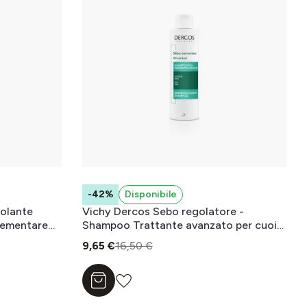
-42%
Disponibile
olante
Vichy Dercos Sebo regolatore -
lementare
Shampoo Trattante avanzato per cuoio
capelluto purificato 200ml
9,65 €
16,50 €
Aggiungi al carrello