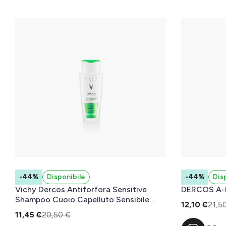
-44%
Disponibile
-44%
Dis
Vichy Dercos Antiforfora Sensitive
DERCOS A-F
Shampoo Cuoio Capelluto Sensibile
12,10 €
21,5
200 mL
11,45 €
20,50 €