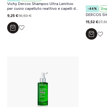
Vichy Dercos Shampoo Ultra Lenitivo
per cuoio capelluto reattivo e capelli da
-44%
Dis
normali a grassi 200 ml
DERCOS SH
9,25 €
16,50 €
15,52 €
27,5
Aggiungi al carrello
Aggiungi a