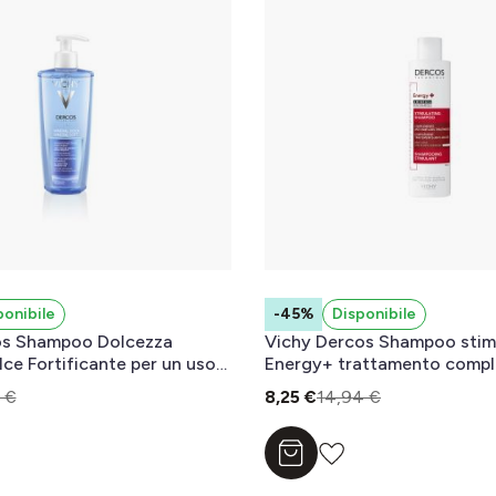
ponibile
-45%
Disponibile
os Shampoo Dolcezza
Vichy Dercos Shampoo stim
lce Fortificante per un uso
Energy+ trattamento comp
 400 ml
anti-caduta 200 ml
 €
8,25 €
14,94 €
l carrello
Aggiungi al carrello