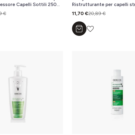
essore Capelli Sottili 250
Ristrutturante per capelli st
danneggiati 250 ml
9 €
11,70 €
20,89 €
l carrello
Aggiungi al carrello