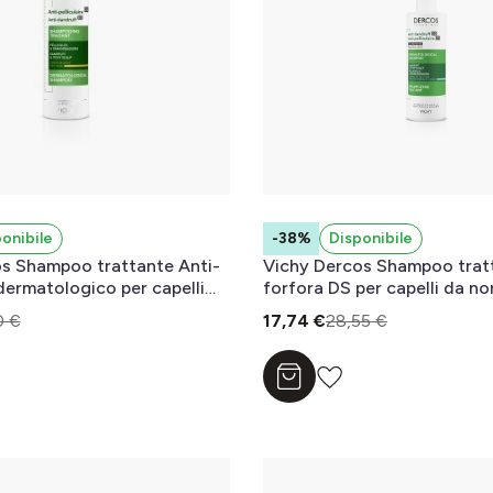
onibile
-38%
Disponibile
s Shampoo trattante Anti-
Vichy Dercos Shampoo tratt
dermatologico per capelli
forfora DS per capelli da no
ml
grassi 400 ml
0 €
17,74 €
28,55 €
l carrello
Aggiungi al carrello