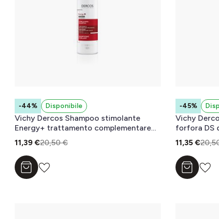
-44%
Disponibile
-45%
Disp
Vichy Dercos Shampoo stimolante
Vichy Derco
Energy+ trattamento complementare
forfora DS 
anti-caduta 390 ml
secchi 200 
11,39 €
20,50 €
11,35 €
20,5
Aggiungi al carrello
Aggiungi a