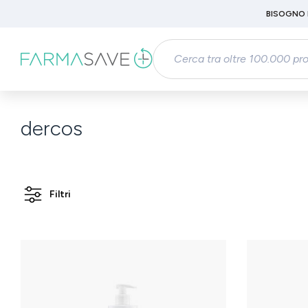
Passa al contenuto principale
BISOGNO 
Salta alla ricerca
Passa alla navigazione principale
dercos
Filtri