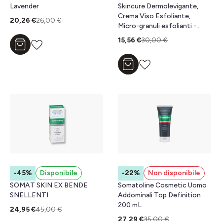
Lavender
Skincure Dermolevigante,
Crema Viso Esfoliante,
20,26 €
26,00 €
Micro-granuli esfolianti -
Papaina 50ml
15,56 €
30,00 €
Aggiungi al carrello
Aggiungi al carrello
-45%
Disponibile
-22%
Non disponibile
SOMAT SKIN EX BENDE
Somatoline Cosmetic Uomo
SNELLENTI
Addominali Top Definition
200 mL
24,95 €
45,00 €
27,29 €
35,00 €