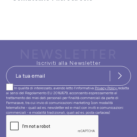
NEWSLETTER
Iscriviti alla Newsletter
In qualità di interessato, avendo letto l’informativa
Privacy Policy
redatta
ai sensi del Regolamento EU 2016/679, acconsento espressamente al
trattamento dei miei dati personali per finalità commerciali da parte di
Farmasave, tra cui invio di comunicazioni marketing (con modalità
telematiche - quali ad es. newsletter ed e-mail con inviti e comunicazioni
commerciali - e modalità tradizionali, quali ad es. posta cartacea)