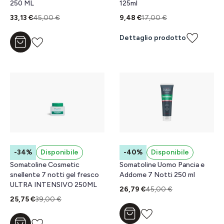
250 ML
125ml
33,13 €
45,00 €
9,48 €
17,00 €
Dettaglio prodotto
Aggiungi al carrello
-34%
Disponibile
-40%
Disponibile
Somatoline Cosmetic
Somatoline Uomo Pancia e
snellente 7 notti gel fresco
Addome 7 Notti 250 ml
ULTRA INTENSIVO 250ML
26,79 €
45,00 €
25,75 €
39,00 €
Aggiungi al carrello