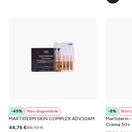
-49%
Non disponibile
-9%
Non d
MARTIDERM SKIN COMPLEX ADV30AM
Martiderm -
Crema 50+
44,76 €
88,10 €