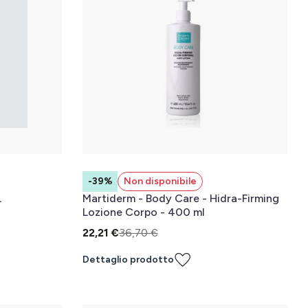
-39%
Non disponibile
L
Martiderm - Body Care - Hidra-Firming
Lozione Corpo - 400 ml
22,21 €
36,70 €
Dettaglio prodotto