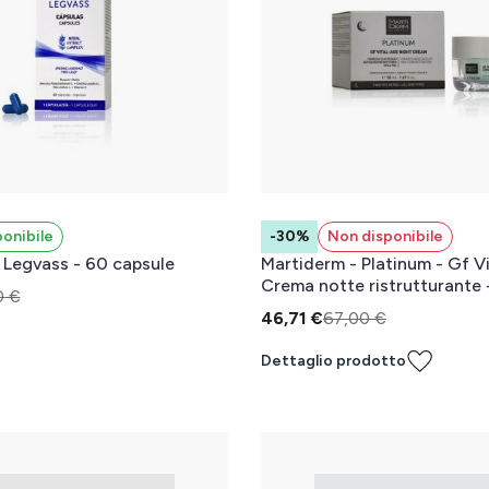
ponibile
-30%
Non disponibile
 Legvass - 60 capsule
Martiderm - Platinum - Gf Vi
Crema notte ristrutturante 
0 €
46,71 €
67,00 €
l carrello
Dettaglio prodotto