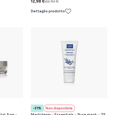
12,98 €
22,10 €
Dettaglio prodotto
-31%
Non disponibile
tal Age -
Martiderm - Essentials - Pure mask - 75