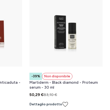
-39%
Non disponibile
nticaduta -
Martiderm - Black diamond - Proteum
serum - 30 ml
50,29 €
83,10 €
Dettaglio prodotto