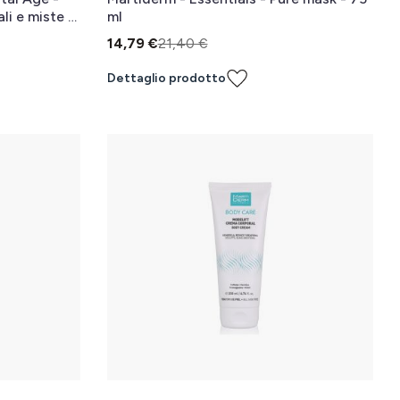
li e miste -
ml
14,79 €
21,40 €
Dettaglio prodotto