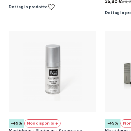
35,80 €
39,
Dettaglio prodotto
Dettaglio pr
-49%
Non disponibile
-49%
Non
Martiderm - Platinum - Krono-age
Martiderm - 