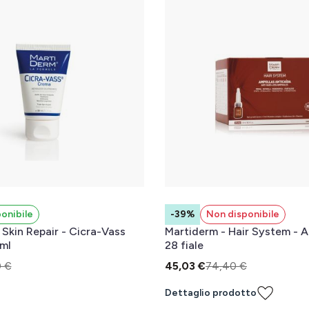
onibile
-39%
Non disponibile
 Skin Repair - Cicra-Vass
Martiderm - Hair System - A
ml
28 fiale
 €
45,03 €
74,40 €
Dettaglio prodotto
l carrello