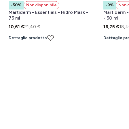
-50%
Non disponibile
-9%
Non d
Martiderm - Essentials - Hidro Mask -
Martiderm - 
75 ml
- 50 ml
10,61 €
21,40 €
16,75 €
18,4
Dettaglio prodotto
Dettaglio pr