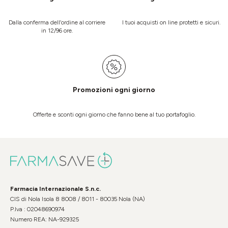
Dalla conferma dell’ordine al corriere
I tuoi acquisti on line protetti e sicuri.
in 12/96 ore.
Promozioni ogni giorno
Offerte e sconti ogni giorno che fanno bene al tuo portafoglio.
Farmacia Internazionale S.n.c.
CIS di Nola Isola 8 8008 / 8011 - 80035 Nola (NA)
P.Iva : 02048690974
Numero REA: NA-929325