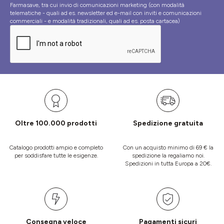
Farmasave, tra cui invio di comunicazioni marketing (con modalità
telematiche - quali ad es. newsletter ed e-mail con inviti e comunicazioni
commerciali - e modalità tradizionali, quali ad es. posta cartacea)
Oltre 100.000 prodotti
Spedizione gratuita
Catalogo prodotti ampio e completo
Con un acquisto minimo di 69 € la
per soddisfare tutte le esigenze.
spedizione la regaliamo noi.
Spedizioni in tutta Europa a 20€.
Consegna veloce
Pagamenti sicuri