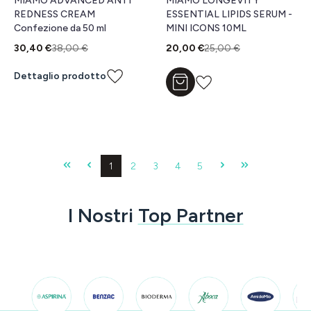
MIAMO ADVANCED ANTI
MIAMO LONGEVITY
REDNESS CREAM
ESSENTIAL LIPIDS SERUM -
Confezione da 50 ml
MINI ICONS 10ML
30,40 €
38,00 €
20,00 €
25,00 €
Dettaglio prodotto
Aggiungi al carrello
Pagina
Pagina
Pagina
Pagina
Pagina
1
2
3
4
5
I Nostri
Top Partner