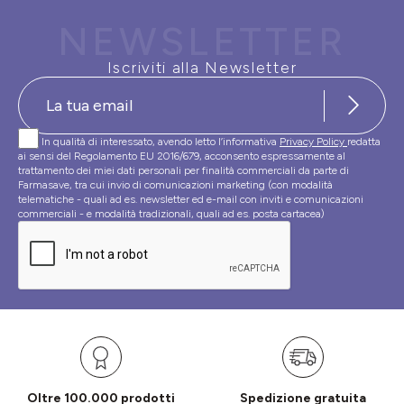
NEWSLETTER
Iscriviti alla Newsletter
In qualità di interessato, avendo letto l’informativa
Privacy Policy
redatta
ai sensi del Regolamento EU 2016/679, acconsento espressamente al
trattamento dei miei dati personali per finalità commerciali da parte di
Farmasave, tra cui invio di comunicazioni marketing (con modalità
telematiche - quali ad es. newsletter ed e-mail con inviti e comunicazioni
commerciali - e modalità tradizionali, quali ad es. posta cartacea)
Oltre 100.000 prodotti
Spedizione gratuita