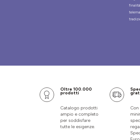
finali
telema
tradizi
Oltre 100.000
Spe
prodotti
grat
Catalogo prodotti
Con 
ampio e completo
mini
per soddisfare
sped
tutte le esigenze.
rega
Sped
Euro