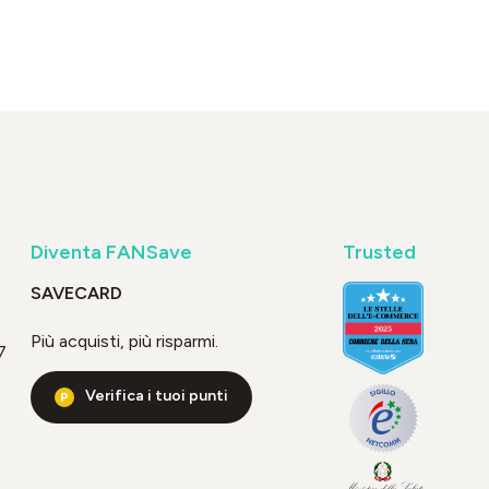
Diventa FANSave
Trusted
SAVECARD
Più acquisti, più risparmi.
7
Verifica i tuoi punti