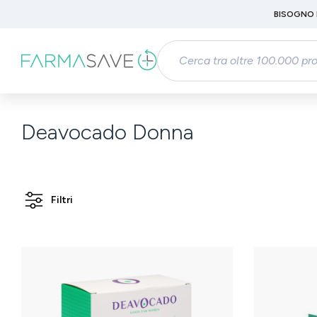
Passa al contenuto principale
BISOGNO 
Salta alla ricerca
Passa alla navigazione principale
Deavocado Donna
Filtri