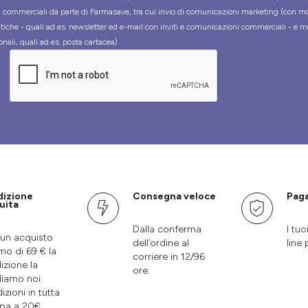
tà commerciali da parte di Farmasave, tra cui invio di comunicazioni marketing (con m
tiche - quali ad es. newsletter ed e-mail con inviti e comunicazioni commerciali - e m
onali, quali ad es. posta cartacea)
dizione
Consegna veloce
Paga
uita
Dalla conferma
I tuo
un acquisto
dell’ordine al
line 
mo di 69 € la
corriere in 12/96
izione la
ore.
liamo noi.
izioni in tutta
pa a 20€.