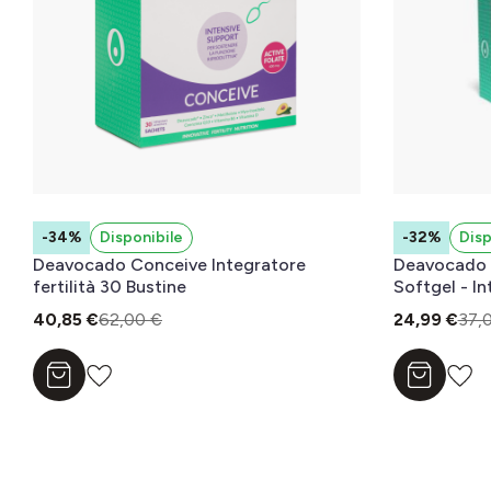
-34%
Disponibile
-32%
Disp
Deavocado Conceive Integratore
Deavocado 
fertilità 30 Bustine
Softgel - I
Allattamen
40,85 €
62,00 €
24,99 €
37,
Aggiungi al carrello
Aggiungi a