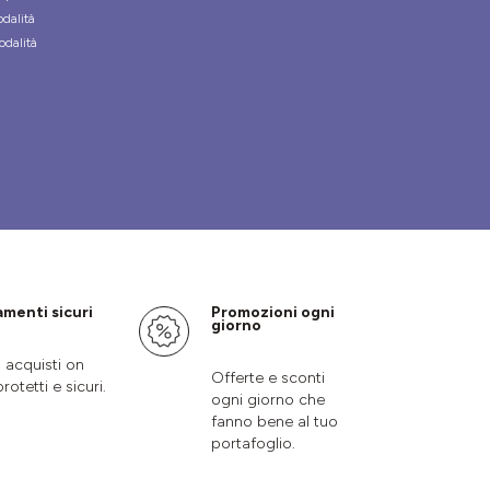
odalità
odalità
menti sicuri
Promozioni ogni
giorno
i acquisti on
Offerte e sconti
protetti e sicuri.
ogni giorno che
fanno bene al tuo
portafoglio.