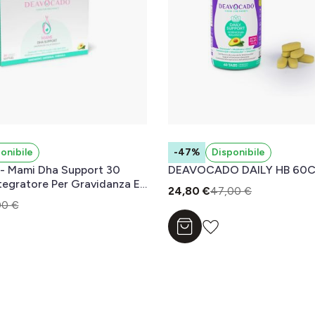
onibile
-47%
Disponibile
- Mami Dha Support 30
DEAVOCADO DAILY HB 60
ntegratore Per Gravidanza E
24,80 €
47,00 €
to
00 €
Aggiungi al carrello
l carrello