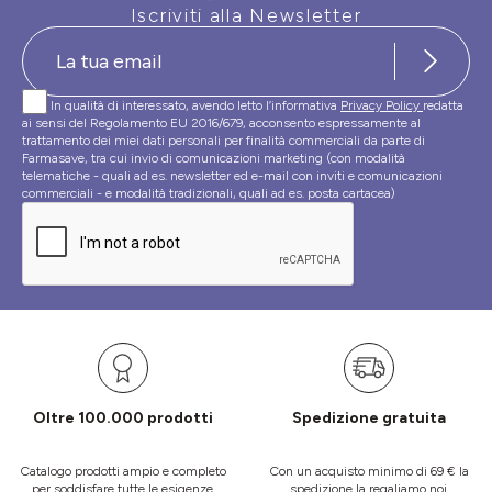
Iscriviti alla Newsletter
In qualità di interessato, avendo letto l’informativa
Privacy Policy
redatta
ai sensi del Regolamento EU 2016/679, acconsento espressamente al
trattamento dei miei dati personali per finalità commerciali da parte di
Farmasave, tra cui invio di comunicazioni marketing (con modalità
telematiche - quali ad es. newsletter ed e-mail con inviti e comunicazioni
commerciali - e modalità tradizionali, quali ad es. posta cartacea)
Oltre 100.000 prodotti
Spedizione gratuita
Catalogo prodotti ampio e completo
Con un acquisto minimo di 69 € la
per soddisfare tutte le esigenze.
spedizione la regaliamo noi.