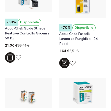
-68%
Disponibile
-70%
Disponibile
Accu-Chek Guide Strisce
Reattive Controllo Glicemia
Accu-Chek Fastclix
50 Pz
Lancette Pungidito - 24
Pezzi
21,00 €
66,41 €
1,64 €
5,51 €
Aggiungi al carrello
Aggiungi al carrello