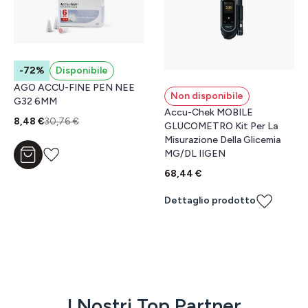
-72%
Disponibile
AGO ACCU-FINE PEN NEE
Non disponibile
G32 6MM
Accu-Chek MOBILE
8,48 €
30,76 €
GLUCOMETRO Kit Per La
Misurazione Della Glicemia
MG/DL IIGEN
Aggiungi al carrello
68,44 €
Dettaglio prodotto
I Nostri
Top Partner