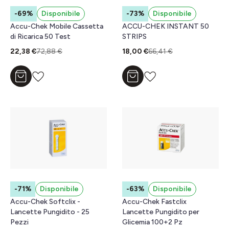
-69%
Disponibile
-73%
Disponibile
Accu-Chek Mobile Cassetta
ACCU-CHEK INSTANT 50
di Ricarica 50 Test
STRIPS
22,38 €
72,88 €
18,00 €
66,41 €
Aggiungi al carrello
Aggiungi al carrello
-71%
Disponibile
-63%
Disponibile
Accu-Chek Softclix -
Accu-Chek Fastclix
Lancette Pungidito - 25
Lancette Pungidito per
Pezzi
Glicemia 100+2 Pz