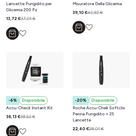
Lancette Pungidito per
Misuratore Della Glicemia
Glicemia 200 Pz
39,10 €
42,92 €
13,72 €
37,01 €
Aggiungi al carrello
Aggiungi al carrello
-6%
Disponibile
-20%
Disponibile
Accu-Check Instant Kit
Roche Accu-Chek Softclix
Penna Pungidito + 25
36,13 €
38,52 €
Lancette
22,40 €
28,01 €
Aggiungi al carrello