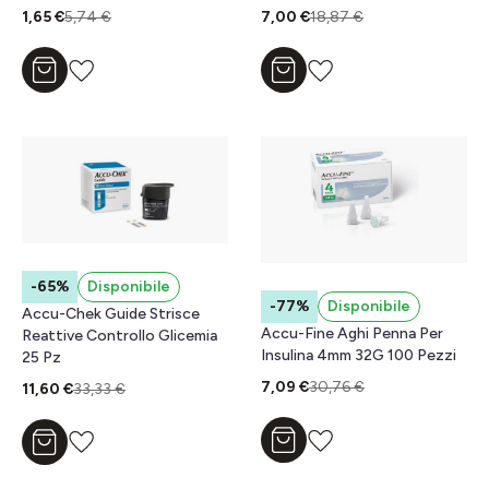
1,65 €
5,74 €
7,00 €
18,87 €
Aggiungi al carrello
Aggiungi al carrello
-65%
Disponibile
-77%
Disponibile
Accu-Chek Guide Strisce
Accu-Fine Aghi Penna Per
Reattive Controllo Glicemia
Insulina 4mm 32G 100 Pezzi
25 Pz
7,09 €
30,76 €
11,60 €
33,33 €
Aggiungi al carrello
Aggiungi al carrello