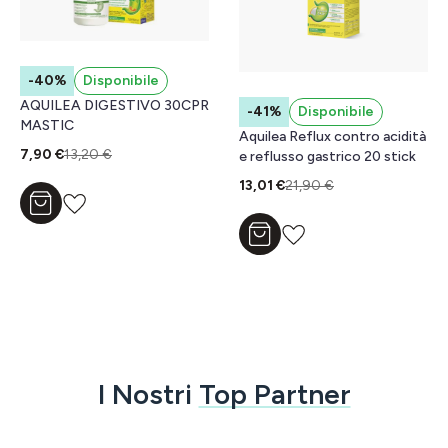
-40%
Disponibile
AQUILEA DIGESTIVO 30CPR
-41%
Disponibile
MASTIC
Aquilea Reflux contro acidità
7,90 €
13,20 €
e reflusso gastrico 20 stick
13,01 €
21,90 €
Aggiungi al carrello
Aggiungi al carrello
I Nostri
Top Partner