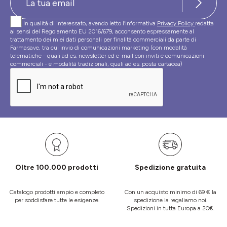
In qualità di interessato, avendo letto l’informativa
Privacy Policy
redatta
ai sensi del Regolamento EU 2016/679, acconsento espressamente al
trattamento dei miei dati personali per finalità commerciali da parte di
Farmasave, tra cui invio di comunicazioni marketing (con modalità
telematiche - quali ad es. newsletter ed e-mail con inviti e comunicazioni
commerciali - e modalità tradizionali, quali ad es. posta cartacea)
Oltre 100.000 prodotti
Spedizione gratuita
Catalogo prodotti ampio e completo
Con un acquisto minimo di 69 € la
per soddisfare tutte le esigenze.
spedizione la regaliamo noi.
Spedizioni in tutta Europa a 20€.