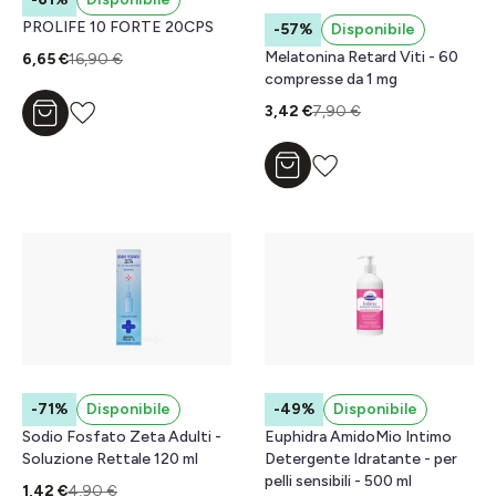
PROLIFE 10 FORTE 20CPS
-57%
Disponibile
Melatonina Retard Viti - 60
6,65 €
16,90 €
compresse da 1 mg
3,42 €
7,90 €
Aggiungi al carrello
Aggiungi al carrello
-71%
Disponibile
-49%
Disponibile
Sodio Fosfato Zeta Adulti -
Euphidra AmidoMio Intimo
Soluzione Rettale 120 ml
Detergente Idratante - per
pelli sensibili - 500 ml
1,42 €
4,90 €