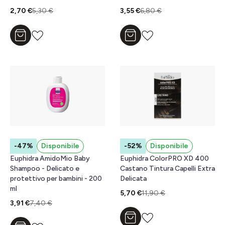
2,70 €
5,30 €
3,55 €
6,80 €
Aggiungi al carrello
Aggiungi al carrello
-47%
Disponibile
-52%
Disponibile
Euphidra AmidoMio Baby
Euphidra ColorPRO XD 400
Shampoo - Delicato e
Castano Tintura Capelli Extra
protettivo per bambini - 200
Delicata
ml
5,70 €
11,90 €
3,91 €
7,40 €
Aggiungi al carrello