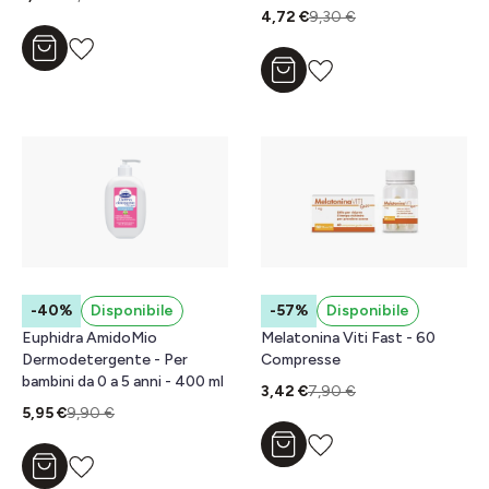
4,72 €
9,30 €
Aggiungi al carrello
Aggiungi al carrello
-40%
Disponibile
-57%
Disponibile
Euphidra AmidoMio
Melatonina Viti Fast - 60
Dermodetergente - Per
Compresse
bambini da 0 a 5 anni - 400 ml
3,42 €
7,90 €
5,95 €
9,90 €
Aggiungi al carrello
Aggiungi al carrello