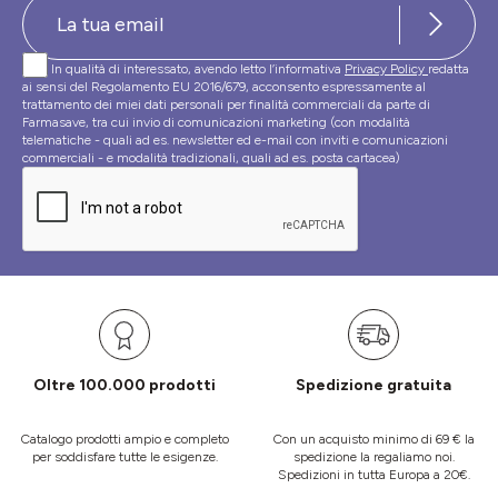
In qualità di interessato, avendo letto l’informativa
Privacy Policy
redatta
ai sensi del Regolamento EU 2016/679, acconsento espressamente al
trattamento dei miei dati personali per finalità commerciali da parte di
Farmasave, tra cui invio di comunicazioni marketing (con modalità
telematiche - quali ad es. newsletter ed e-mail con inviti e comunicazioni
commerciali - e modalità tradizionali, quali ad es. posta cartacea)
Oltre 100.000 prodotti
Spedizione gratuita
Catalogo prodotti ampio e completo
Con un acquisto minimo di 69 € la
per soddisfare tutte le esigenze.
spedizione la regaliamo noi.
Spedizioni in tutta Europa a 20€.