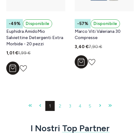
-49%
Disponibile
-57%
Disponibile
Euphidra AmidoMio
Marco Viti Valeriana 30
Salviettine Detergenti Extra
Compresse
Morbide - 20 pezzi
3,40 €
7,90 €
1,01 €
1,99 €
Aggiungi al carrello
Aggiungi al carrello
Pagina
Pagina
Pagina
Pagina
Pagina
1
2
3
4
5
I Nostri
Top Partner