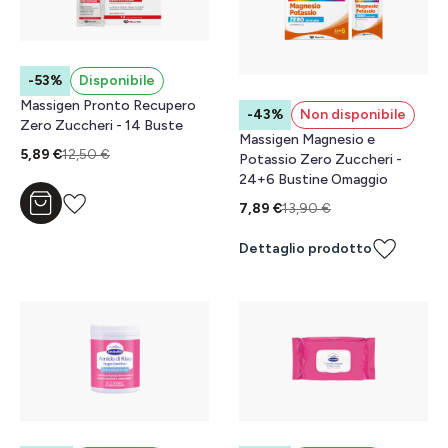
-53%
Disponibile
Massigen Pronto Recupero
-43%
Non disponibile
Zero Zuccheri - 14 Buste
Massigen Magnesio e
5,89 €
12,50 €
Potassio Zero Zuccheri -
24+6 Bustine Omaggio
7,89 €
13,90 €
Aggiungi al carrello
Dettaglio prodotto