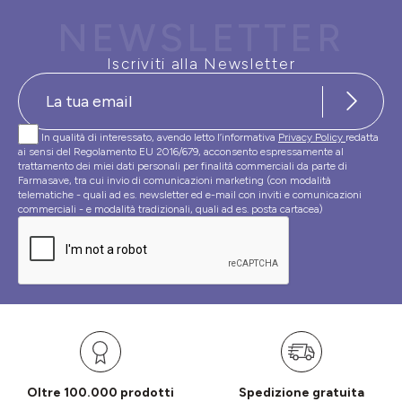
NEWSLETTER
Iscriviti alla Newsletter
In qualità di interessato, avendo letto l’informativa
Privacy Policy
redatta
ai sensi del Regolamento EU 2016/679, acconsento espressamente al
trattamento dei miei dati personali per finalità commerciali da parte di
Farmasave, tra cui invio di comunicazioni marketing (con modalità
telematiche - quali ad es. newsletter ed e-mail con inviti e comunicazioni
commerciali - e modalità tradizionali, quali ad es. posta cartacea)
Oltre 100.000 prodotti
Spedizione gratuita