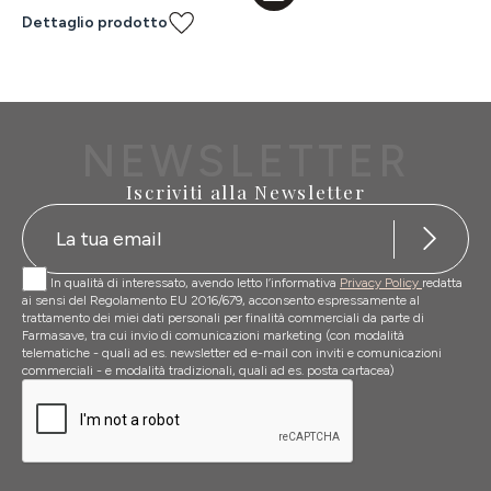
Dettaglio prodotto
NEWSLETTER
Iscriviti alla Newsletter
In qualità di interessato, avendo letto l’informativa
Privacy Policy
redatta
ai sensi del Regolamento EU 2016/679, acconsento espressamente al
trattamento dei miei dati personali per finalità commerciali da parte di
Farmasave, tra cui invio di comunicazioni marketing (con modalità
telematiche - quali ad es. newsletter ed e-mail con inviti e comunicazioni
commerciali - e modalità tradizionali, quali ad es. posta cartacea)