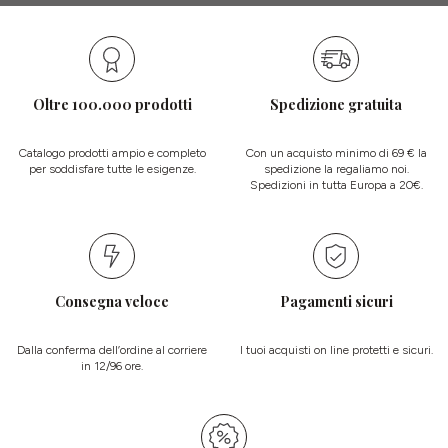
Oltre 100.000 prodotti
Spedizione gratuita
Catalogo prodotti ampio e completo
Con un acquisto minimo di 69 € la
per soddisfare tutte le esigenze.
spedizione la regaliamo noi.
Spedizioni in tutta Europa a 20€.
Consegna veloce
Pagamenti sicuri
Dalla conferma dell’ordine al corriere
I tuoi acquisti on line protetti e sicuri.
in 12/96 ore.