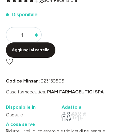
4.8
954 Recensioni
Valutazione media di 0 su 5 stelle
Disponibile
Aggiungi al carrello
Codice Minsan:
923139505
Casa farmaceutica:
PIAM FARMACEUTICI SPA
Disponibile in
Adatto a
Capsule
A cosa serve
Ridurre i livelli di colesterolo e trigliceridi nel sangue