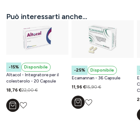
Può interessarti anche...
-15%
Disponibile
-25%
Disponibile
Altacol - Integratore per il
Ecamannan - 36 Capsule
E
colesterolo - 20 Capsule
C
11,96 €
15,90 €
18,76 €
22,00 €
C
2
Aggiungi al carrello
Aggiungi al carrello