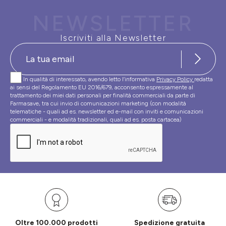
NEWSLETTER
Iscriviti alla Newsletter
In qualità di interessato, avendo letto l’informativa
Privacy Policy
redatta
ai sensi del Regolamento EU 2016/679, acconsento espressamente al
trattamento dei miei dati personali per finalità commerciali da parte di
Farmasave, tra cui invio di comunicazioni marketing (con modalità
telematiche - quali ad es. newsletter ed e-mail con inviti e comunicazioni
commerciali - e modalità tradizionali, quali ad es. posta cartacea)
Oltre 100.000 prodotti
Spedizione gratuita