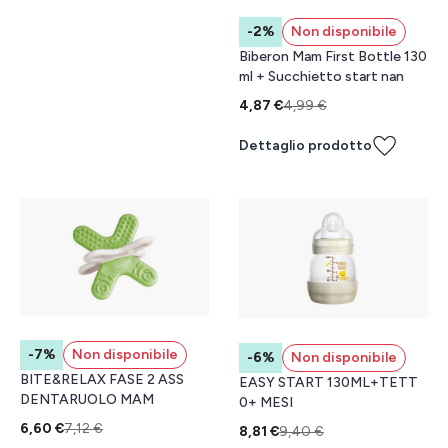
-2%
Non disponibile
Biberon Mam First Bottle 130
ml + Succhietto start nan
4,87 €
4,99 €
Dettaglio prodotto
-7%
Non disponibile
-6%
Non disponibile
BITE&RELAX FASE 2 ASS
EASY START 130ML+TETT
DENTARUOLO MAM
0+ MESI
6,60 €
7,12 €
8,81 €
9,40 €