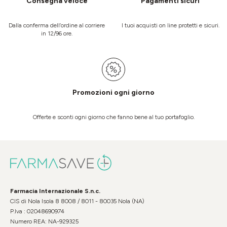
Consegna veloce
Pagamenti sicuri
Dalla conferma dell’ordine al corriere
I tuoi acquisti on line protetti e sicuri.
in 12/96 ore.
Promozioni ogni giorno
Offerte e sconti ogni giorno che fanno bene al tuo portafoglio.
Farmacia Internazionale S.n.c.
CIS di Nola Isola 8 8008 / 8011 - 80035 Nola (NA)
P.Iva : 02048690974
Numero REA: NA-929325