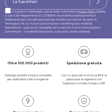
In qualità di interessato, avendo letto l’informativa
Privacy Policy
redatta
ai sensi del Regolamento EU 2016/679, acconsento espressamente al
trattamento dei miei dati personali per finalità commerciali da parte di
Farmasave, tra cui invio di comunicazioni marketing (con modalità
telematiche - quali ad es. newsletter ed e-mail con inviti e comunicazioni
commerciali - e modalità tradizionali, quali ad es. posta cartacea)
Oltre 100.000 prodotti
Spedizione gratuita
Catalogo prodotti ampio e completo
Con un acquisto minimo di 69 € la
per soddisfare tutte le esigenze.
spedizione la regaliamo noi.
Spedizioni in tutta Europa a 20€.