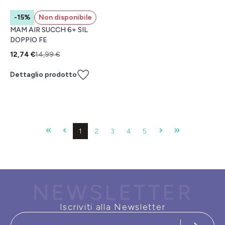
-15%
Non disponibile
MAM AIR SUCCH 6+ SIL
DOPPIO FE
12,74 €
14,99 €
Dettaglio prodotto
Pagina
Pagina
Pagina
Pagina
Pagina
1
2
3
4
5
NEWSLETTER
Iscriviti alla Newsletter