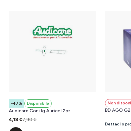
Non disponi
-47%
Disponibile
BD AGO G2
Audicare Coni Ig Auricol 2pz
4,18 €
7,90 €
Dettaglio pr