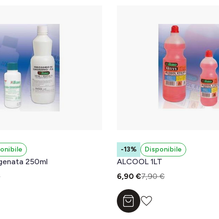
onibile
-13%
Disponibile
genata 250ml
ALCOOL 1LT
€
6,90 €
7,90 €
l carrello
Aggiungi al carrello