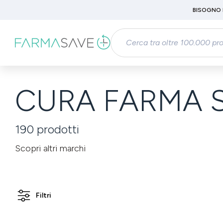
Passa al contenuto principale
BISOGNO 
Salta alla ricerca
Passa alla navigazione principale
CURA FARMA S
190
prodotti
Scopri altri marchi
Filtri