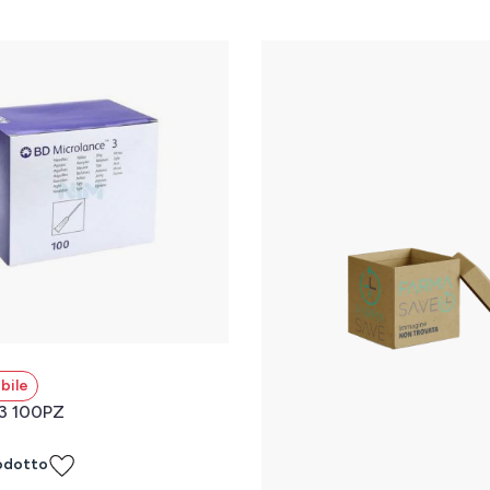
bile
3 100PZ
odotto