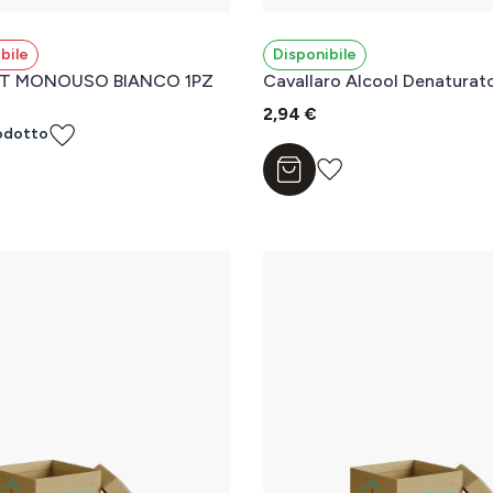
bile
Disponibile
T MONOUSO BIANCO 1PZ
Cavallaro Alcool Denaturat
2,94 €
odotto
Aggiungi al carrello