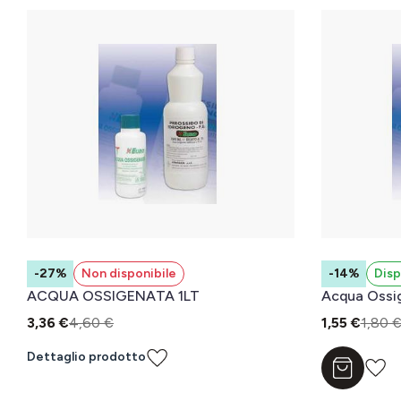
-27%
Non disponibile
-14%
Disp
ACQUA OSSIGENATA 1LT
Acqua Ossi
3,36 €
4,60 €
1,55 €
1,80 
Dettaglio prodotto
Aggiungi a