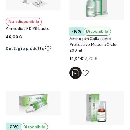
Non disponibile
Aminodiet PD 28 buste
-16%
Disponibile
46,00 €
Aminogam Colluttorio
Protettivo Mucosa Orale
Dettaglio prodotto
200 ml
14,91 €
17,70 €
Aggiungi al carrello
-23%
Disponibile