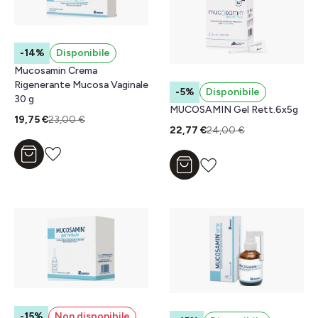
-14%
Disponibile
Mucosamin Crema
Rigenerante Mucosa Vaginale
-5%
Disponibile
30 g
MUCOSAMIN Gel Rett.6x5g
19,75 €
23,00 €
22,77 €
24,00 €
Aggiungi al carrello
Aggiungi al carrello
-15%
Non disponibile