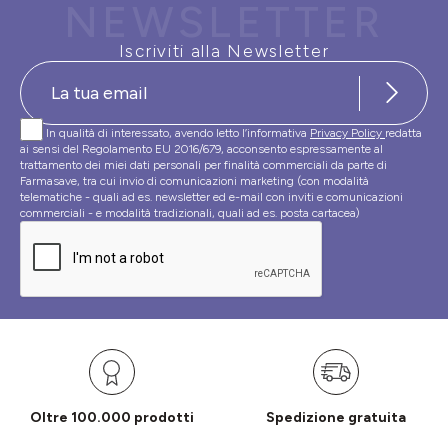
NEWSLETTER
Iscriviti alla Newsletter
In qualità di interessato, avendo letto l’informativa
Privacy Policy
redatta
ai sensi del Regolamento EU 2016/679, acconsento espressamente al
trattamento dei miei dati personali per finalità commerciali da parte di
Farmasave, tra cui invio di comunicazioni marketing (con modalità
telematiche - quali ad es. newsletter ed e-mail con inviti e comunicazioni
commerciali - e modalità tradizionali, quali ad es. posta cartacea)
Oltre 100.000 prodotti
Spedizione gratuita