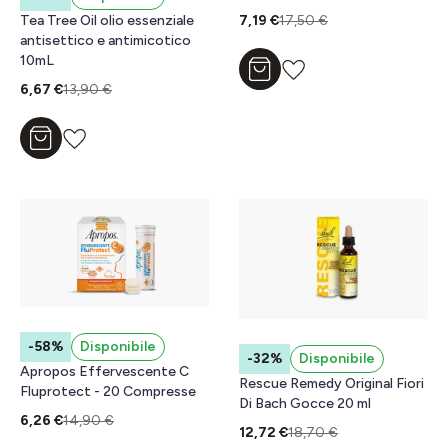
Tea Tree Oil olio essenziale
7,19 €
17,50 €
antisettico e antimicotico
10mL
Aggiungi al carrello
6,67 €
13,90 €
Aggiungi al carrello
-58%
Disponibile
-32%
Disponibile
Apropos Effervescente C
Rescue Remedy Original Fiori
Fluprotect - 20 Compresse
Di Bach Gocce 20 ml
6,26 €
14,90 €
12,72 €
18,70 €