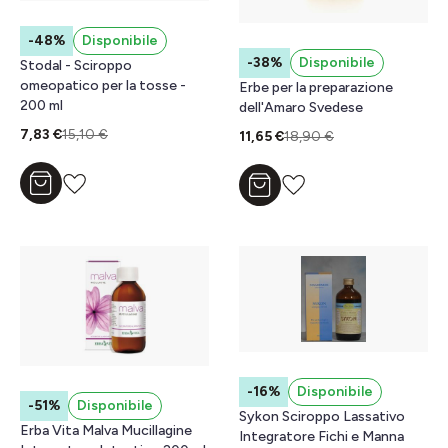
-48%
Disponibile
-38%
Disponibile
Stodal - Sciroppo
omeopatico per la tosse -
Erbe per la preparazione
200 ml
dell'Amaro Svedese
7,83 €
15,10 €
11,65 €
18,90 €
Aggiungi al carrello
Aggiungi al carrello
-16%
Disponibile
-51%
Disponibile
Sykon Sciroppo Lassativo
Erba Vita Malva Mucillagine
Integratore Fichi e Manna