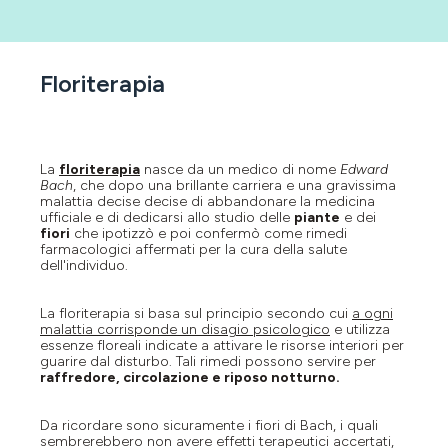
Floriterapia
La
floriterapia
nasce da un medico di nome
Edward
Bach
, che dopo una brillante carriera e una gravissima
malattia decise decise di abbandonare la medicina
ufficiale e di dedicarsi allo studio delle
piante
e dei
fiori
che ipotizzò e poi confermò come rimedi
farmacologici affermati per la cura della salute
dell'individuo.
La floriterapia si basa sul principio secondo cui
a ogni
malattia corrisponde un disagio psicologico
e utilizza
essenze floreali indicate a attivare le risorse interiori per
guarire dal disturbo. Tali rimedi possono servire per
raffredore, circolazione e riposo notturno.
Da ricordare sono sicuramente i fiori di Bach, i quali
sembrerebbero non avere effetti terapeutici accertati,