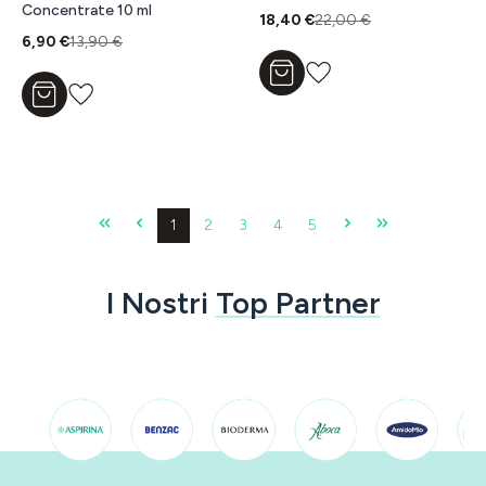
Concentrate 10 ml
18,40 €
22,00 €
6,90 €
13,90 €
Aggiungi al carrello
Aggiungi al carrello
Pagina
Pagina
Pagina
Pagina
Pagina
1
2
3
4
5
I Nostri
Top Partner