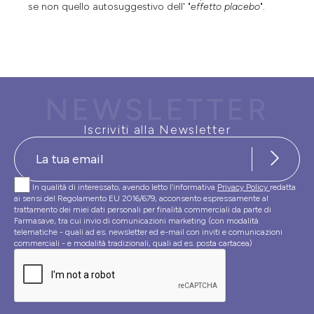
se non quello autosuggestivo dell' "
effetto placebo
".
NEWSLETTER
Iscriviti alla Newsletter
In qualità di interessato, avendo letto l’informativa
Privacy Policy
redatta
ai sensi del Regolamento EU 2016/679, acconsento espressamente al
trattamento dei miei dati personali per finalità commerciali da parte di
Farmasave, tra cui invio di comunicazioni marketing (con modalità
telematiche - quali ad es. newsletter ed e-mail con inviti e comunicazioni
commerciali - e modalità tradizionali, quali ad es. posta cartacea)