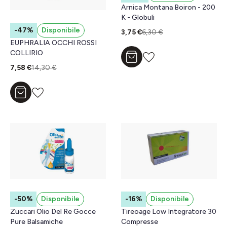
Arnica Montana Boiron - 200
K - Globuli
-47%
Disponibile
3,75 €
6,30 €
EUPHRALIA OCCHI ROSSI
COLLIRIO
Aggiungi al carrello
7,58 €
14,30 €
Aggiungi al carrello
-50%
Disponibile
-16%
Disponibile
Zuccari Olio Del Re Gocce
Tireoage Low Integratore 30
Pure Balsamiche
Compresse