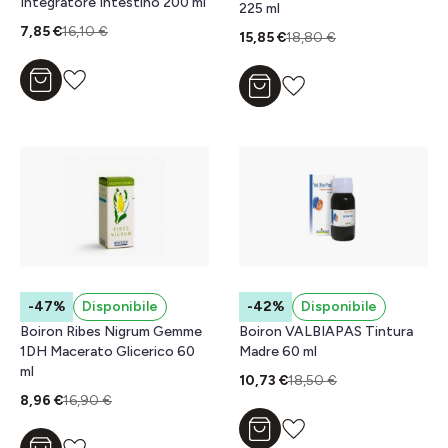
Integratore Intestino 200 ml
225 ml
7,85 €
16,10 €
15,85 €
18,80 €
Aggiungi al carrello
Aggiungi al carrello
-47%
Disponibile
-42%
Disponibile
Boiron Ribes Nigrum Gemme
Boiron VALBIAPAS Tintura
1DH Macerato Glicerico 60
Madre 60 ml
ml
10,73 €
18,50 €
8,96 €
16,90 €
Aggiungi al carrello