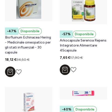
-47%
Disponibile
-57%
Disponibile
Biofluinum Echinacea Hering
Arkocapsule Serenoa Repens
- Medicinale omeopatico per
Integratore Alimentare
gli stati influenzali - 30
45capsule
capsule
7,65 €
17,90 €
18,12 €
34,50 €
Aggiungi al carrello
Aggiungi al carrello
-40%
Disponibile