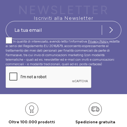
NEWSLETTER
Iscriviti alla Newsletter
In qualità di interessato, avendo letto l’informativa
Privacy Policy
redatta
ai sensi del Regolamento EU 2016/679, acconsento espressamente al
trattamento dei miei dati personali per finalità commerciali da parte di
Farmasave, tra cui invio di comunicazioni marketing (con modalità
telematiche - quali ad es. newsletter ed e-mail con inviti e comunicazioni
commerciali - e modalità tradizionali, quali ad es. posta cartacea)
Oltre 100.000 prodotti
Spedizione gratuita