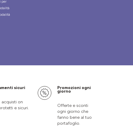
i per
odalità
odalità
menti sicuri
Promozioni ogni
giorno
i acquisti on
Offerte e sconti
protetti e sicuri.
ogni giorno che
fanno bene al tuo
portafoglio.