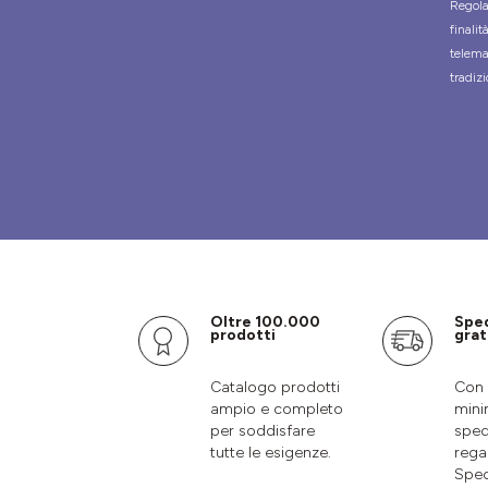
Regola
finali
telema
tradizi
Oltre 100.000
Spe
prodotti
grat
Catalogo prodotti
Con 
ampio e completo
mini
per soddisfare
sped
tutte le esigenze.
rega
Sped