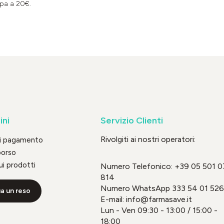
pa a 20€.
ini
Servizio Clienti
Rivolgiti ai nostri operatori:
di pagamento
borso
ui prodotti
Numero Telefonico:
+39 05 501 0
814
Numero WhatsApp
333 54 01 526
a un reso
E-mail: info@farmasave.it
Lun - Ven 09:30 - 13:00 / 15:00 -
18:00