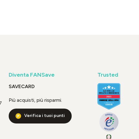
Diventa FANSave
Trusted
SAVECARD
Più acquisti, più risparmi.
7
Verifica i tuoi punti