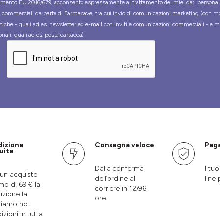
mento EU 2016/679, acconsento espressamente al trattamento dei miei dati personal
tà commerciali da parte di Farmasave, tra cui invio di comunicazioni marketing (con m
tiche - quali ad es. newsletter ed e-mail con inviti e comunicazioni commerciali - e m
onali, quali ad es. posta cartacea)
dizione
Consegna veloce
Paga
uita
Dalla conferma
I tuo
un acquisto
dell’ordine al
line 
mo di 69 € la
corriere in 12/96
izione la
ore.
liamo noi.
izioni in tutta