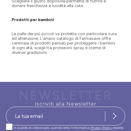
Scegliere il giusto doposole permette di nutrire e
donare freschezza e lucidità alla cute.
Prodotti per bambini
La pelle dei più piccoli va protetta con particolare cura
ed attenzione. L'ampio catalogo di Farmasave offre
centinaia di prodotti pensati per proteggere i bambini
di ogni età, scegli tra protezioni spray e creme di
diverse gradazioni.
NEWSLETTER
Iscriviti alla Newsletter
In qualità di interessato, avendo letto l’informativa
Privacy Policy
redatta