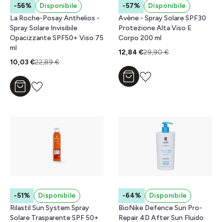
-56%
Disponibile
-57%
Disponibile
La Roche-Posay Anthelios -
Avène - Spray Solare SPF30
Spray Solare Invisibile
Protezione Alta Viso E
Opacizzante SPF50+ Viso 75
Corpo 200 ml
ml
12,84 €
29,90 €
10,03 €
22,89 €
Aggiungi al carrello
Aggiungi al carrello
-51%
Disponibile
-64%
Disponibile
Rilastil Sun System Spray
BioNike Defence Sun Pro-
Solare Trasparente SPF 50+
Repair 4D After Sun Fluido