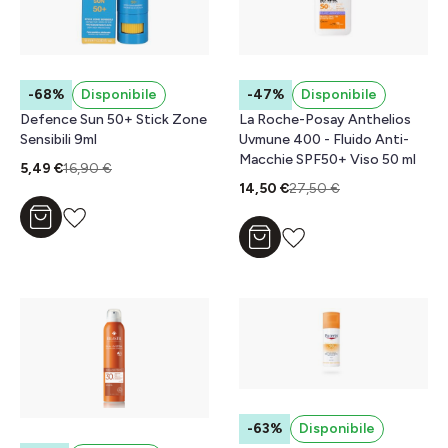
-68%
Disponibile
-47%
Disponibile
Defence Sun 50+ Stick Zone
La Roche-Posay Anthelios
Sensibili 9ml
Uvmune 400 - Fluido Anti-
Macchie SPF50+ Viso 50 ml
5,49 €
16,90 €
14,50 €
27,50 €
Aggiungi al carrello
Aggiungi al carrello
-63%
Disponibile