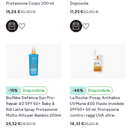
Protezione Corpo 200 ml
Doposole
15,24 €
30,90 €
11,25 €
30,90 €
Aggiungi al carrello
Aggiungi al carrello
-15%
Disponibile
-46%
Disponibile
BioNike Defence Sun Pro-
La Roche-Posay Anthelios
Repair 4D SPF 50+ Baby &
UVMune 400 Fluido Invisibile
Kid Latte Spray Protezione
SPF50+ 50 ml. Protezione
Molto Alta per Bambini 200ml
contro i raggi UVA ultra-
lunghi.
25,32 €
29,90 €
14,33 €
26,50 €