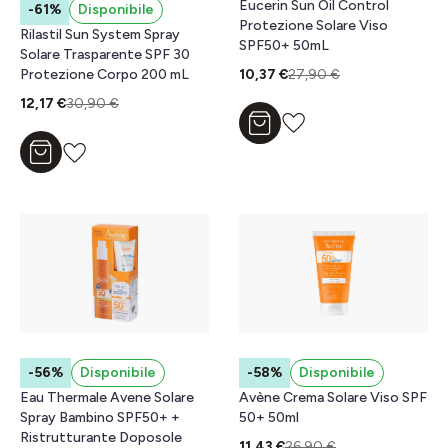
Eucerin Sun Oil Control
-61%
Disponibile
Protezione Solare Viso
Rilastil Sun System Spray
SPF50+ 50mL
Solare Trasparente SPF 30
10,37 €
27,90 €
Protezione Corpo 200 mL
12,17 €
30,90 €
Aggiungi al carrello
Aggiungi al carrello
-56%
Disponibile
-58%
Disponibile
Eau Thermale Avene Solare
Avène Crema Solare Viso SPF
Spray Bambino SPF50+ +
50+ 50ml
Ristrutturante Doposole
11,43 €
26,90 €