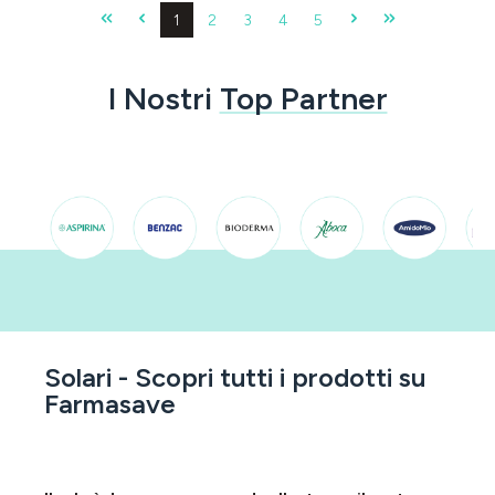
Pagina
Pagina
Pagina
Pagina
Pagina
1
2
3
4
5
I Nostri
Top Partner
Solari - Scopri tutti i prodotti su
Farmasave