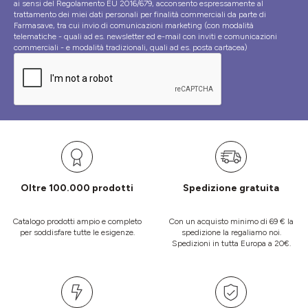
ai sensi del Regolamento EU 2016/679, acconsento espressamente al
trattamento dei miei dati personali per finalità commerciali da parte di
Farmasave, tra cui invio di comunicazioni marketing (con modalità
telematiche - quali ad es. newsletter ed e-mail con inviti e comunicazioni
commerciali - e modalità tradizionali, quali ad es. posta cartacea)
Oltre 100.000 prodotti
Spedizione gratuita
Catalogo prodotti ampio e completo
Con un acquisto minimo di 69 € la
per soddisfare tutte le esigenze.
spedizione la regaliamo noi.
Spedizioni in tutta Europa a 20€.