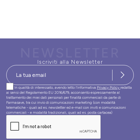
NEWSLETTER
Iscriviti alla Newsletter
In qualità di interessato, avendo letto l’informativa
Privacy Policy
redatta
ai sensi del Regolamento EU 2016/679, acconsento espressamente al
trattamento dei miei dati personali per finalità commerciali da parte di
Farmasave, tra cui invio di comunicazioni marketing (con modalità
telematiche - quali ad es. newsletter ed e-mail con inviti e comunicazioni
commerciali - e modalità tradizionali, quali ad es. posta cartacea)