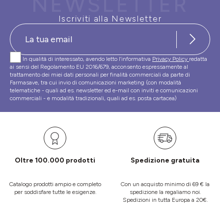
NEWSLETTER
Iscriviti alla Newsletter
In qualità di interessato, avendo letto l’informativa
Privacy Policy
redatta
ai sensi del Regolamento EU 2016/679, acconsento espressamente al
trattamento dei miei dati personali per finalità commerciali da parte di
Farmasave, tra cui invio di comunicazioni marketing (con modalità
telematiche - quali ad es. newsletter ed e-mail con inviti e comunicazioni
commerciali - e modalità tradizionali, quali ad es. posta cartacea)
Oltre 100.000 prodotti
Spedizione gratuita
Catalogo prodotti ampio e completo
Con un acquisto minimo di 69 € la
per soddisfare tutte le esigenze.
spedizione la regaliamo noi.
Spedizioni in tutta Europa a 20€.