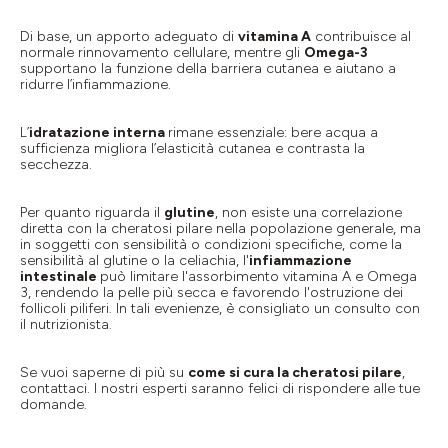
Di base, un apporto adeguato di
vitamina A
contribuisce al
normale rinnovamento cellulare, mentre gli
Omega-3
supportano la funzione della barriera cutanea e aiutano a
ridurre l’infiammazione.
L’
idratazione interna
rimane essenziale: bere acqua a
sufficienza migliora l’elasticità cutanea e contrasta la
secchezza.
Per quanto riguarda il
glutine
, non esiste una correlazione
diretta con la cheratosi pilare nella popolazione generale, ma
in soggetti con sensibilità o condizioni specifiche, come la
sensibilità al glutine o la celiachia, l'
infiammazione
intestinale
può limitare l'assorbimento vitamina A e Omega
3, rendendo la pelle più secca e favorendo l'ostruzione dei
follicoli piliferi. In tali evenienze, è consigliato un consulto con
il nutrizionista.
Se vuoi saperne di più su
come si cura la cheratosi pilare
,
contattaci. I nostri esperti saranno felici di rispondere alle tue
domande.