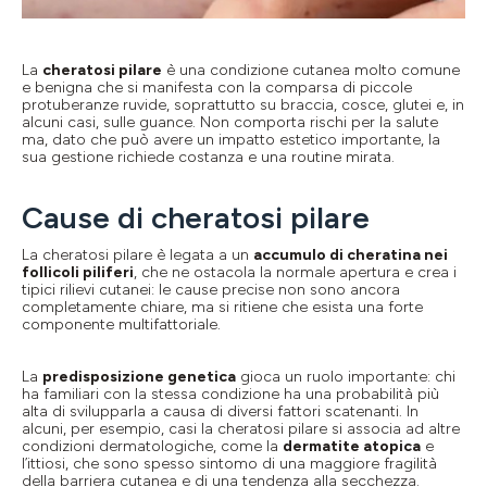
La
cheratosi pilare
è una condizione cutanea molto comune
e benigna che si manifesta con la comparsa di piccole
protuberanze ruvide, soprattutto su braccia, cosce, glutei e, in
alcuni casi, sulle guance. Non comporta rischi per la salute
ma, dato che può avere un impatto estetico importante, la
sua gestione richiede costanza e una routine mirata.
Cause di cheratosi pilare
La cheratosi pilare è legata a un
accumulo di cheratina nei
follicoli piliferi
, che ne ostacola la normale apertura e crea i
tipici rilievi cutanei: le cause precise non sono ancora
completamente chiare, ma si ritiene che esista una forte
componente multifattoriale.
La
predisposizione genetica
gioca un ruolo importante: chi
ha familiari con la stessa condizione ha una probabilità più
alta di svilupparla a causa di diversi fattori scatenanti. In
alcuni, per esempio, casi la cheratosi pilare si associa ad altre
condizioni dermatologiche, come la
dermatite atopica
e
l’ittiosi, che sono spesso sintomo di una maggiore fragilità
della barriera cutanea e di una tendenza alla secchezza.