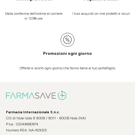
Dalla conferma dell’ordine al corriere
I tuoi acquisti on line protetti e sicuri.
in 12/96 ore.
Promozioni ogni giorno
Offerte e sconti ogni giorno che fanno bene al tuo portafoglio.
Farmacia Internazionale S.n.c.
CIS di Nola Isola 8 8008 / 8011 - 80035 Nola (NA)
P.Iva : 02048690974
Numero REA: NA-929325