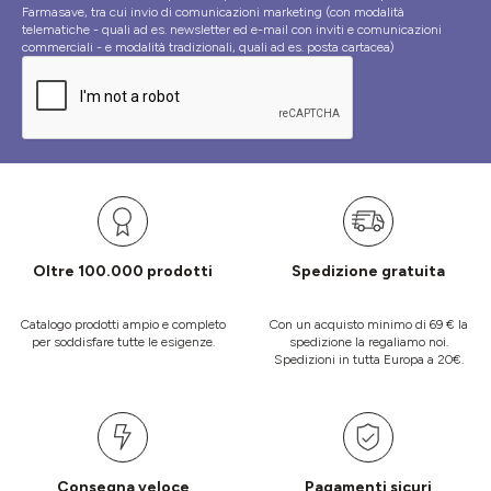
Farmasave, tra cui invio di comunicazioni marketing (con modalità
telematiche - quali ad es. newsletter ed e-mail con inviti e comunicazioni
commerciali - e modalità tradizionali, quali ad es. posta cartacea)
Oltre 100.000 prodotti
Spedizione gratuita
Catalogo prodotti ampio e completo
Con un acquisto minimo di 69 € la
per soddisfare tutte le esigenze.
spedizione la regaliamo noi.
Spedizioni in tutta Europa a 20€.
Consegna veloce
Pagamenti sicuri