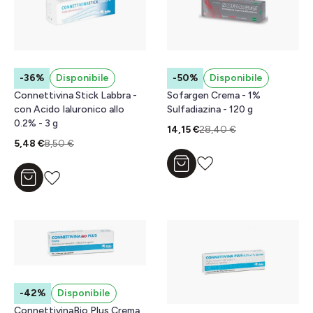
-50%
Disponibile
-36%
Disponibile
Sofargen Crema - 1%
Connettivina Stick Labbra -
Sulfadiazina - 120 g
con Acido Ialuronico allo
0.2% - 3 g
14,15 €
28,40 €
5,48 €
8,50 €
Aggiungi al carrello
Aggiungi al carrello
-42%
Disponibile
ConnettivinaBio Plus Crema