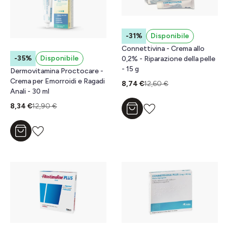
-31%
Disponibile
Connettivina - Crema allo
-35%
Disponibile
0,2% - Riparazione della pelle
- 15 g
Dermovitamina Proctocare -
Crema per Emorroidi e Ragadi
8,74 €
12,60 €
Anali - 30 ml
8,34 €
12,90 €
Aggiungi al carrello
Aggiungi al carrello