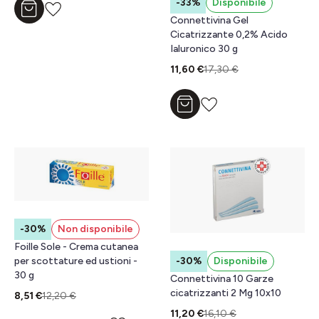
-33%
Disponibile
Aggiungi al carrello
Connettivina Gel
Cicatrizzante 0,2% Acido
Ialuronico 30 g
11,60 €
17,30 €
Aggiungi al carrello
-30%
Non disponibile
Foille Sole - Crema cutanea
-30%
Disponibile
per scottature ed ustioni -
30 g
Connettivina 10 Garze
cicatrizzanti 2 Mg 10x10
8,51 €
12,20 €
11,20 €
16,10 €