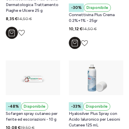
Dermatologica Trattamento
-30%
Disponibile
Piaghe e Ulcere 25 g
Connettivina Plus Crema
8,35 €
14,50 €
0.2%+1% - 25gr
10,12 €
14,50 €
Aggiungi al carrello
Aggiungi al carrello
-48%
Disponibile
-33%
Disponibile
Sofargen spray cutaneo per
Hyalosilver Plus Spray con
ferite ed escoriazioni - 10 g
Acido Ialuronico per Lesioni
Cutanee 125 mL
10,08 €
19,50 €