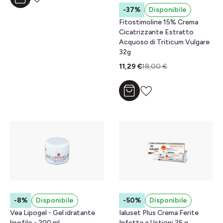
Aggiungi al carrello
-37%
Disponibile
Fitostimoline 15% Crema
Cicatrizzante Estratto
Acquoso di Triticum Vulgare
32g
11,29 €
18,00 €
Aggiungi al carrello
-8%
Disponibile
-50%
Disponibile
Vea Lipogel - Gel idratante
Ialuset Plus Crema Ferite
lipofilo - 200 ml
Infette e Ustioni 25 g