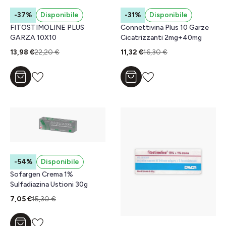
-37%
Disponibile
-31%
Disponibile
FITOSTIMOLINE PLUS
Connettivina Plus 10 Garze
GARZA 10X10
Cicatrizzanti 2mg+40mg
13,98 €
22,20 €
11,32 €
16,30 €
Aggiungi al carrello
Aggiungi al carrello
-54%
Disponibile
Sofargen Crema 1%
Sulfadiazina Ustioni 30g
7,05 €
15,30 €