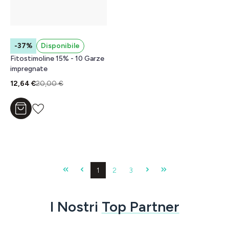
-37%
Disponibile
Fitostimoline 15% - 10 Garze
impregnate
12,64 €
20,00 €
Aggiungi al carrello
Pagina
Pagina
Pagina
1
2
3
I Nostri
Top Partner