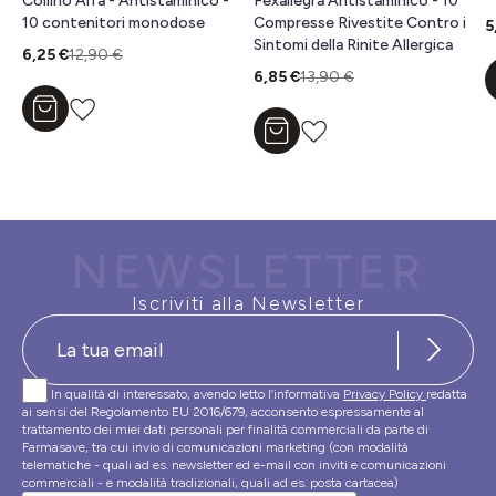
Collirio Alfa - Antistaminico -
Fexallegra Antistaminico - 10
10 contenitori monodose
Compresse Rivestite Contro i
5
Sintomi della Rinite Allergica
6,25 €
12,90 €
6,85 €
13,90 €
Aggiungi al carrello
Aggiungi al carrello
NEWSLETTER
Iscriviti alla Newsletter
In qualità di interessato, avendo letto l’informativa
Privacy Policy
redatta
ai sensi del Regolamento EU 2016/679, acconsento espressamente al
trattamento dei miei dati personali per finalità commerciali da parte di
Farmasave, tra cui invio di comunicazioni marketing (con modalità
telematiche - quali ad es. newsletter ed e-mail con inviti e comunicazioni
commerciali - e modalità tradizionali, quali ad es. posta cartacea)