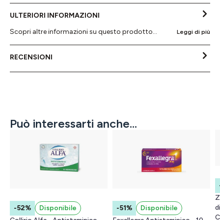
ULTERIORI INFORMAZIONI
Scopri altre informazioni su questo prodotto...
Leggi di più
RECENSIONI
Può interessarti anche...
Z
d
-52%
Disponibile
-51%
Disponibile
C