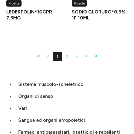
Ricette
Ricette
LEDERFOLIN*10CPR
SODIO CLORURO*0,9%
7,5MG
1F 10ML
Pagina
Pagina
Pagina
1
2
3
Sistema muscolo-scheletrico
Organi di senso
Vari
Sangue ed organi emopoietici
Farmaci antiparassitari, insetticidi e repellenti